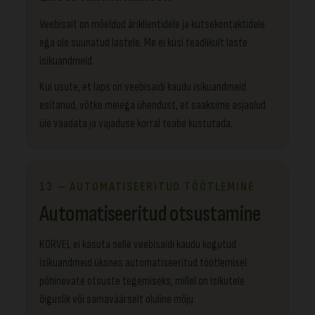
Veebisait on mõeldud äriklientidele ja kutsekontaktidele
ega ole suunatud lastele. Me ei küsi teadlikult laste
isikuandmeid.
Kui usute, et laps on veebisaidi kaudu isikuandmeid
esitanud, võtke meiega ühendust, et saaksime asjaolud
üle vaadata ja vajaduse korral teabe kustutada.
13 — AUTOMATISEERITUD TÖÖTLEMINE
Automatiseeritud otsustamine
KORVEL ei kasuta selle veebisaidi kaudu kogutud
isikuandmeid üksnes automatiseeritud töötlemisel
põhinevate otsuste tegemiseks, millel on isikutele
õiguslik või samaväärselt oluline mõju.