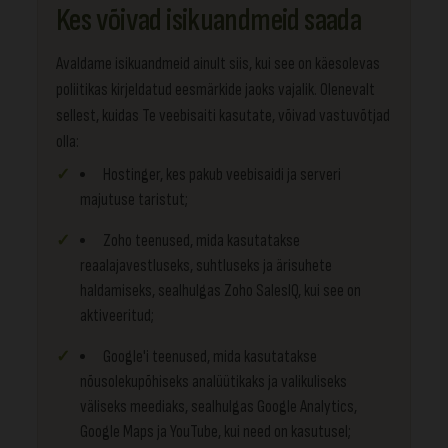
Kes võivad isikuandmeid saada
Avaldame isikuandmeid ainult siis, kui see on käesolevas
poliitikas kirjeldatud eesmärkide jaoks vajalik. Olenevalt
sellest, kuidas Te veebisaiti kasutate, võivad vastuvõtjad
olla:
Hostinger, kes pakub veebisaidi ja serveri
majutuse taristut;
Zoho teenused, mida kasutatakse
reaalajavestluseks, suhtluseks ja ärisuhete
haldamiseks, sealhulgas Zoho SalesIQ, kui see on
aktiveeritud;
Google'i teenused, mida kasutatakse
nõusolekupõhiseks analüütikaks ja valikuliseks
väliseks meediaks, sealhulgas Google Analytics,
Google Maps ja YouTube, kui need on kasutusel;