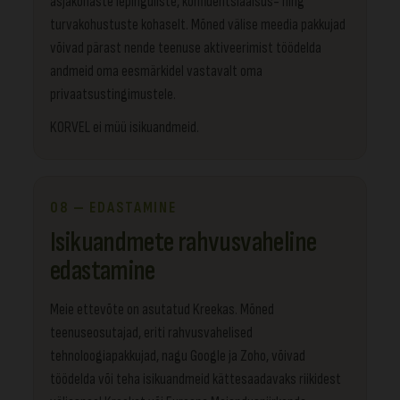
asjakohaste lepinguliste, konfidentsiaalsus- ning
turvakohustuste kohaselt. Mõned välise meedia pakkujad
võivad pärast nende teenuse aktiveerimist töödelda
andmeid oma eesmärkidel vastavalt oma
privaatsustingimustele.
KORVEL ei müü isikuandmeid.
08 — EDASTAMINE
Isikuandmete rahvusvaheline
edastamine
Meie ettevõte on asutatud Kreekas. Mõned
teenuseosutajad, eriti rahvusvahelised
tehnoloogiapakkujad, nagu Google ja Zoho, võivad
töödelda või teha isikuandmeid kättesaadavaks riikidest