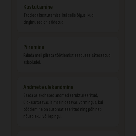
Kustutamine
Taotleda kustutamist, kui selle õiguslikud
tingimused on täidetud.
Piiramine
Paluda meil piirata töötlemist seaduses sätestatud
asjaoludel.
Andmete ülekandmine
Saada asjakohased andmed struktureeritud,
üldkasutatavas ja masinloetavas vormingus, kui
töötlemine on automatiseeritud ning põhineb
nõusolekul või lepingul.