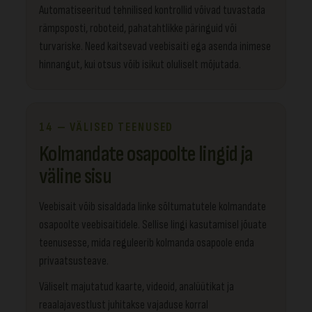
Automatiseeritud tehnilised kontrollid võivad tuvastada
rämpsposti, roboteid, pahatahtlikke päringuid või
turvariske. Need kaitsevad veebisaiti ega asenda inimese
hinnangut, kui otsus võib isikut oluliselt mõjutada.
14 — VÄLISED TEENUSED
Kolmandate osapoolte lingid ja
väline sisu
Veebisait võib sisaldada linke sõltumatutele kolmandate
osapoolte veebisaitidele. Sellise lingi kasutamisel jõuate
teenusesse, mida reguleerib kolmanda osapoole enda
privaatsusteave.
Väliselt majutatud kaarte, videoid, analüütikat ja
reaalajavestlust juhitakse vajaduse korral