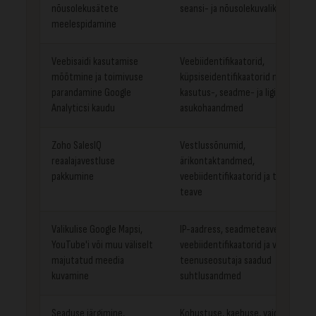
nõusolekusätete
seansi- ja nõusolekuvalikud
meelespidamine
Veebisaidi kasutamise
Veebiidentifikaatorid,
mõõtmine ja toimivuse
küpsiseidentifikaatorid ning
parandamine Google
kasutus-, seadme- ja ligikaudsed
Analyticsi kaudu
asukohaandmed
Zoho SalesIQ
Vestlussõnumid,
reaalajavestluse
ärikontaktandmed,
pakkumine
veebiidentifikaatorid ja tehniline
teave
Valikulise Google Mapsi,
IP-aadress, seadmeteave,
YouTube'i või muu väliselt
veebiidentifikaatorid ja välise
majutatud meedia
teenuseosutaja saadud
kuvamine
suhtlusandmed
Seaduse järgimine,
Kohustuse, kaebuse, vaidluse,