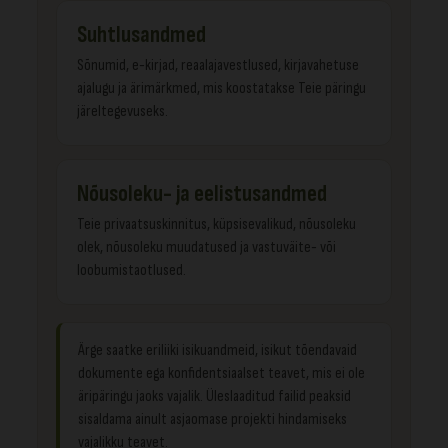
Suhtlusandmed
Sõnumid, e-kirjad, reaalajavestlused, kirjavahetuse
ajalugu ja ärimärkmed, mis koostatakse Teie päringu
järeltegevuseks.
Nõusoleku- ja eelistusandmed
Teie privaatsuskinnitus, küpsisevalikud, nõusoleku
olek, nõusoleku muudatused ja vastuväite- või
loobumistaotlused.
Ärge saatke eriliiki isikuandmeid, isikut tõendavaid
dokumente ega konfidentsiaalset teavet, mis ei ole
äripäringu jaoks vajalik. Üleslaaditud failid peaksid
sisaldama ainult asjaomase projekti hindamiseks
vajalikku teavet.