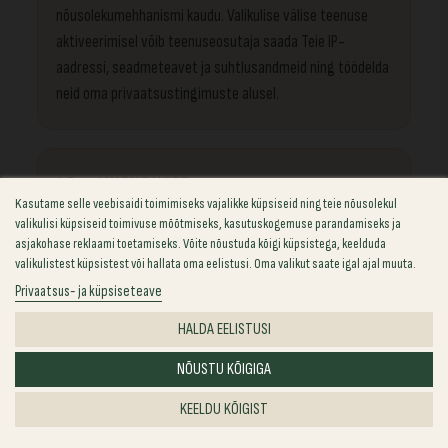
nõusolekumehhanismi kaudu. Valikulise välise teenuse
aktiveerimisel võib teenuseosutaja saada Teie IP-
aadressi, seadmeteavet ja suhtlusandmeid ning töödelda
neid oma privaatsustingimuste alusel.
15 — UUENDUSED
Kasutame selle veebisaidi toimimiseks vajalikke küpsiseid ning teie nõusolekul
Selle privaatsuspoliitika
valikulisi küpsiseid toimivuse mõõtmiseks, kasutuskogemuse parandamiseks ja
asjakohase reklaami toetamiseks. Võite nõustuda kõigi küpsistega, keelduda
muudatused
valikulistest küpsistest või hallata oma eelistusi. Oma valikut saate igal ajal muuta.
Privaatsus- ja küpsiseteave
Võime seda poliitikat uuendada, kui muutuvad meie
teenused, tehnoloogiad, teenuseosutajad,
HALDA EELISTUSI
töötlemistoimingud või õiguslikud kohustused. Muudetud
NÕUSTU KÕIGIGA
versioon avaldatakse sellel lehel koos uuendatud
muutmiskuupäevaga.
KEELDU KÕIGIST
Kui muudatus mõjutab oluliselt isikuandmete kasutamist,