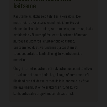
kaitseme
Kasutame asjakohaseid tehnilisi ja korralduslikke
meetmeid, et kaitsta isikuandmeid juhusliku või
ebaseadusliku hävitamise, kaotsimineku, muutmise, loata
avaldamise või juurdepääsu eest. Meetmed hõlmavad
juurdepääsukontrolli, krüpteeritud edastust,
süsteemihooldust, varundamist ja taastamist,
teenuseosutajate kontrolli ning turvaintsidentide
menetlusi.
Ühegi internetiedastuse või salvestussüsteemi täielikku
turvalisust ei saa tagada. Ärge lisage sõnumitesse või
üleslaaditud failidesse tarbetuid isikuandmeid ja võtke
meiega ühendust enne erakordselt tundliku või
konfidentsiaalse projektimaterjali saatmist.