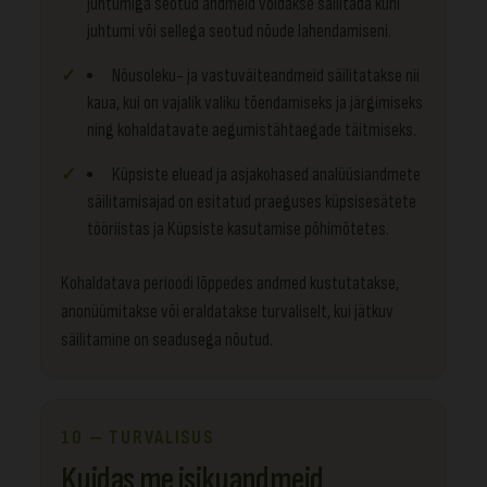
juhtumiga seotud andmeid võidakse säilitada kuni
juhtumi või sellega seotud nõude lahendamiseni.
Nõusoleku- ja vastuväiteandmeid säilitatakse nii
kaua, kui on vajalik valiku tõendamiseks ja järgimiseks
ning kohaldatavate aegumistähtaegade täitmiseks.
Küpsiste eluead ja asjakohased analüüsiandmete
säilitamisajad on esitatud praeguses küpsisesätete
tööriistas ja Küpsiste kasutamise põhimõtetes.
Kohaldatava perioodi lõppedes andmed kustutatakse,
anonüümitakse või eraldatakse turvaliselt, kui jätkuv
säilitamine on seadusega nõutud.
10 — TURVALISUS
Kuidas me isikuandmeid