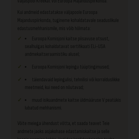
väljaspool Kreekat või Euroopa Majanduspiirkonda.
Kui andmeid edastatakse väljapoole Euroopa
Majanduspiirkonda, tugineme kohaldatavale seaduslikule
edastusmehhanismile, mis võib hõlmata:
Euroopa Komisjoni kaitse piisavuse otsust,
sealhulgas kohaldatavat sertifikaati ELi-USA
andmekaitseraamistiku alusel;
Euroopa Komisjoni lepingu tüüptingimused;
täiendavaid lepingulisi, tehnilisi või korralduslikke
meetmeid, kui need on nõutavad;
muud isikuandmete kaitse üldmääruse V peatükis
lubatud mehhanismi.
Võite meiega ühendust võtta, et saada teavet Teie
andmete jaoks asjakohase edastamiskaitse ja selle