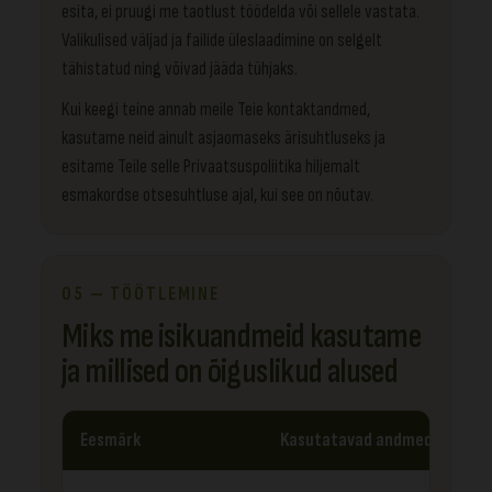
esita, ei pruugi me taotlust töödelda või sellele vastata.
Valikulised väljad ja failide üleslaadimine on selgelt
tähistatud ning võivad jääda tühjaks.
Kui keegi teine annab meile Teie kontaktandmed,
kasutame neid ainult asjaomaseks ärisuhtluseks ja
esitame Teile selle Privaatsuspoliitika hiljemalt
esmakordse otsesuhtluse ajal, kui see on nõutav.
05 — TÖÖTLEMINE
Miks me isikuandmeid kasutame
ja millised on õiguslikud alused
Eesmärk
Kasutatavad andmed