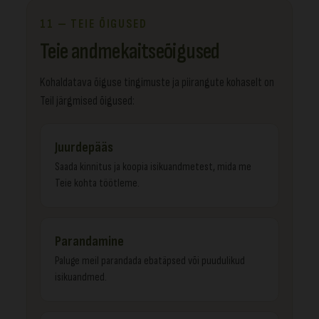
11 — TEIE ÕIGUSED
Teie andmekaitseõigused
Kohaldatava õiguse tingimuste ja piirangute kohaselt on
Teil järgmised õigused:
Juurdepääs
Saada kinnitus ja koopia isikuandmetest, mida me
Teie kohta töötleme.
Parandamine
Paluge meil parandada ebatäpsed või puudulikud
isikuandmed.