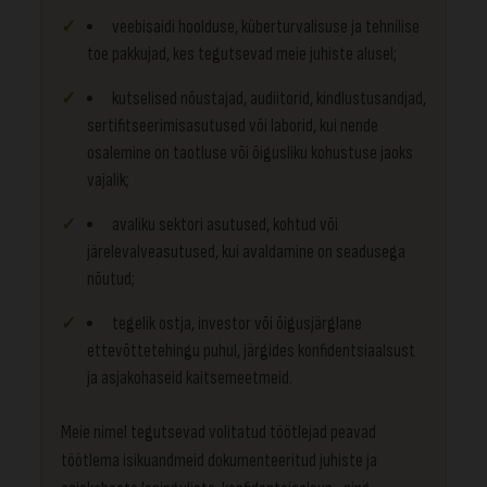
veebisaidi hoolduse, küberturvalisuse ja tehnilise
toe pakkujad, kes tegutsevad meie juhiste alusel;
kutselised nõustajad, audiitorid, kindlustusandjad,
sertifitseerimisasutused või laborid, kui nende
osalemine on taotluse või õigusliku kohustuse jaoks
vajalik;
avaliku sektori asutused, kohtud või
järelevalveasutused, kui avaldamine on seadusega
nõutud;
tegelik ostja, investor või õigusjärglane
ettevõttetehingu puhul, järgides konfidentsiaalsust
ja asjakohaseid kaitsemeetmeid.
Meie nimel tegutsevad volitatud töötlejad peavad
töötlema isikuandmeid dokumenteeritud juhiste ja