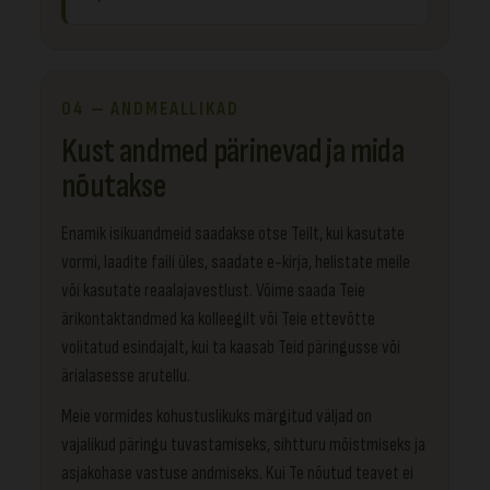
04 — ANDMEALLIKAD
Kust andmed pärinevad ja mida
nõutakse
Enamik isikuandmeid saadakse otse Teilt, kui kasutate
vormi, laadite faili üles, saadate e-kirja, helistate meile
või kasutate reaalajavestlust. Võime saada Teie
ärikontaktandmed ka kolleegilt või Teie ettevõtte
volitatud esindajalt, kui ta kaasab Teid päringusse või
ärialasesse arutellu.
Meie vormides kohustuslikuks märgitud väljad on
vajalikud päringu tuvastamiseks, sihtturu mõistmiseks ja
asjakohase vastuse andmiseks. Kui Te nõutud teavet ei