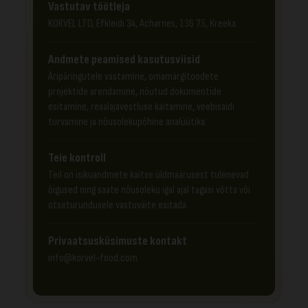
Vastutav töötleja
KORVEL LTD, Efkleidi 34, Acharnes, 136 75, Kreeka.
Andmete peamised kasutusviisid
Äripäringutele vastamine, omamärgitoodete
projektide arendamine, nõutud dokumentide
esitamine, reaalajavestluse käitamine, veebisaidi
turvamine ja nõusolekupõhine analüütika.
Teie kontroll
Teil on isikuandmete kaitse üldmäärusest tulenevad
õigused ning saate nõusoleku igal ajal tagasi võtta või
otseturundusele vastuväite esitada.
Privaatsusküsimuste kontakt
info@korvel-food.com