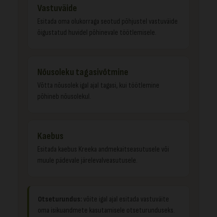
Vastuväide
Esitada oma olukorraga seotud põhjustel vastuväide
õigustatud huvidel põhinevale töötlemisele.
Nõusoleku tagasivõtmine
Võtta nõusolek igal ajal tagasi, kui töötlemine
põhineb nõusolekul.
Kaebus
Esitada kaebus Kreeka andmekaitseasutusele või
muule pädevale järelevalveasutusele.
Otseturundus:
võite igal ajal esitada vastuväite
oma isikuandmete kasutamisele otseturunduseks.