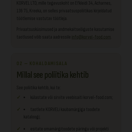
KORVEL LTD, mille tegevuskoht on Efkleidi 34, Acharnes,
136 75, Kreeka, on selles privaatsuspoliitikas kirjeldatud
töötlemise vastutav töötleja.
Privaatsusküsimused ja andmekaitseõiguste kasutamise
taotlused võib saata aadressile
info@korvel-food.com
.
02 — KOHALDAMISALA
Millal see poliitika kehtib
See poliitika kehtib, kui te:
külastate või sirvite veebisaiti korvel-food.com;
taotlete KORVELi kaubamärgiga toodete
kataloogi;
esitate omamärgitoodete päringu või projekti