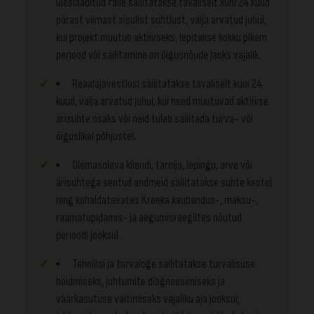
üleslaaditud faile säilitatakse tavaliselt kuni 24 kuud
pärast viimast sisulist suhtlust, välja arvatud juhul,
kui projekt muutub aktiivseks, lepitakse kokku pikem
periood või säilitamine on õigusnõude jaoks vajalik.
Reaalajavestlusi säilitatakse tavaliselt kuni 24
kuud, välja arvatud juhul, kui need muutuvad aktiivse
ärisuhte osaks või neid tuleb säilitada turva- või
õiguslikel põhjustel.
Olemasoleva kliendi, tarnija, lepingu, arve või
ärisuhtega seotud andmeid säilitatakse suhte kestel
ning kohaldatavates Kreeka kaubandus-, maksu-,
raamatupidamis- ja aegumisreeglites nõutud
perioodi jooksul.
Tehnilisi ja turvaloge säilitatakse turvalisuse
hoidmiseks, juhtumite diagnoosimiseks ja
väärkasutuse vältimiseks vajaliku aja jooksul;