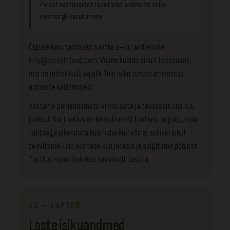
Pärast vastuväidet lõpetame andmete sellel
eesmärgil kasutamise.
Õiguse kasutamiseks saatke e-kiri aadressile
info@korvel-food.com
. Võime küsida ainult lisateavet,
mis on mõistlikult vajalik Teie isiku tuvastamiseks ja
andmete kaitsmiseks.
Vastame põhjendamatu viivituseta ja tavaliselt ühe kuu
jooksul. Kui taotlus on keeruline või taotlusi on palju, võib
tähtaega pikendada kuni kahe kuu võrra; sellisel juhul
teavitame Teid esimese kuu jooksul ja selgitame põhjust.
Taotlusi menetletakse tavaliselt tasuta.
12 — LAPSED
Laste isikuandmed