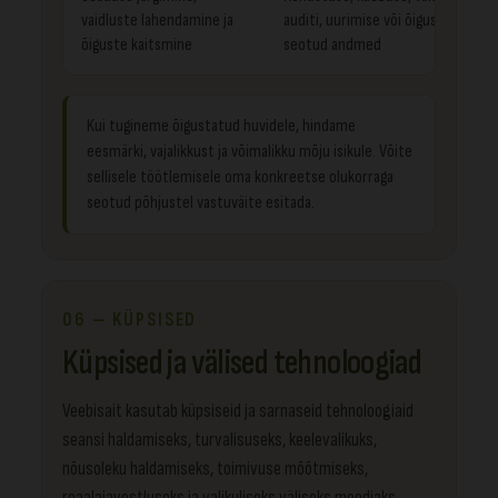
vaidluste lahendamine ja
auditi, uurimise või õigusnõudega
õiguste kaitsmine
seotud andmed
Kui tugineme õigustatud huvidele, hindame
eesmärki, vajalikkust ja võimalikku mõju isikule. Võite
sellisele töötlemisele oma konkreetse olukorraga
seotud põhjustel vastuväite esitada.
06 — KÜPSISED
Küpsised ja välised tehnoloogiad
Veebisait kasutab küpsiseid ja sarnaseid tehnoloogiaid
seansi haldamiseks, turvalisuseks, keelevalikuks,
nõusoleku haldamiseks, toimivuse mõõtmiseks,