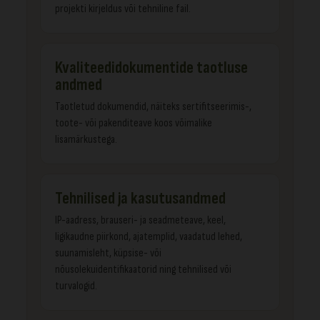
projekti kirjeldus või tehniline fail.
Kvaliteedidokumentide taotluse
andmed
Taotletud dokumendid, näiteks sertifitseerimis-,
toote- või pakenditeave koos võimalike
lisamärkustega.
Tehnilised ja kasutusandmed
IP-aadress, brauseri- ja seadmeteave, keel,
ligikaudne piirkond, ajatemplid, vaadatud lehed,
suunamisleht, küpsise- või
nõusolekuidentifikaatorid ning tehnilised või
turvalogid.