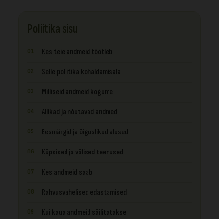
Poliitika sisu
Kes teie andmeid töötleb
Selle poliitika kohaldamisala
Milliseid andmeid kogume
Allikad ja nõutavad andmed
Eesmärgid ja õiguslikud alused
Küpsised ja välised teenused
Kes andmeid saab
Rahvusvahelised edastamised
Kui kaua andmeid säilitatakse