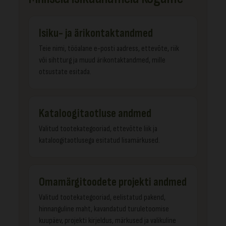
Isiku- ja ärikontaktandmed
Teie nimi, tööalane e-posti aadress, ettevõte, riik
või sihtturg ja muud ärikontaktandmed, mille
otsustate esitada.
Kataloogitaotluse andmed
Valitud tootekategooriad, ettevõtte liik ja
kataloogitaotlusega esitatud lisamärkused.
Omamärgitoodete projekti andmed
Valitud tootekategooriad, eelistatud pakend,
hinnanguline maht, kavandatud turuletoomise
kuupäev, projekti kirjeldus, märkused ja valikuline