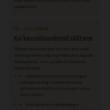
koopia saamise kohta, järgides konfidentsiaalse teabe
vajalikku kaitset.
09 — SÄILITAMINE
Kui kaua isikuandmeid säilitame
Säilitame isikuandmeid ainult seni, kuni see on vajalik
nende kogumise eesmärgi ning kohaldatavate õiguslike,
raamatupidamis-, turva- ja vaidluste lahendamise
nõuete täitmiseks.
Ebaõnnestunud või passiivseid äripäringuid,
sealhulgas kataloogi- ja dokumenditaotlusi,
säilitatakse tavaliselt kuni 24 kuud pärast viimast
sisulist suhtlust.
Omamärgitoodete projektikirjeldusi ja