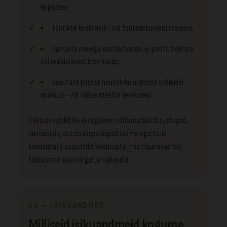
kirjelduse;
taotlete kvaliteedi- või tootedokumentatsiooni;
suhtlete meiega kontaktvormi, e-posti, telefoni
või reaalajavestluse kaudu;
kasutate pärast nõusoleku andmist valikulisi
analüüsi- või välise meedia teenuseid.
Käesolev poliitika ei reguleeri sõltumatuid turustajaid,
jaemüüjaid, sotsiaalmeediaplatvorme ega muid
kolmandate osapoolte veebisaite, mis määravad ise
töötlemise eesmärgid ja vahendid.
03 — ISIKUANDMED
Milliseid isikuandmeid kogume