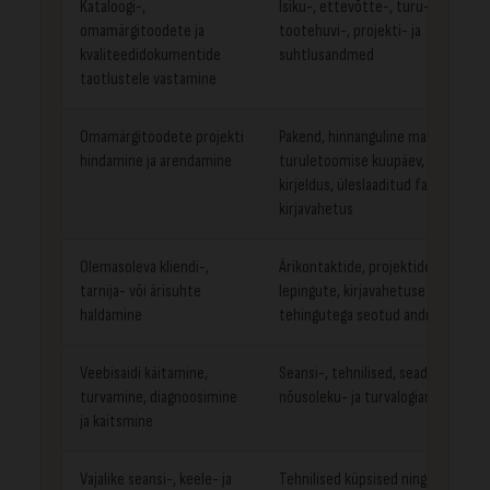
Kataloogi-,
Isiku-, ettevõtte-, turu-,
omamärgitoodete ja
tootehuvi-, projekti- ja
kvaliteedidokumentide
suhtlusandmed
taotlustele vastamine
Omamärgitoodete projekti
Pakend, hinnanguline maht,
hindamine ja arendamine
turuletoomise kuupäev, projekti
kirjeldus, üleslaaditud failid ja
kirjavahetus
Olemasoleva kliendi-,
Ärikontaktide, projektide,
tarnija- või ärisuhte
lepingute, kirjavahetuse ja
haldamine
tehingutega seotud andmed
Veebisaidi käitamine,
Seansi-, tehnilised, seadme-,
turvamine, diagnoosimine
nõusoleku- ja turvalogiandmed
ja kaitsmine
Vajalike seansi-, keele- ja
Tehnilised küpsised ning keele-,