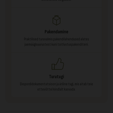
Pakendamine
Praktilised turuvalmis pakendilahendused alates
jaemüügisuurustest kuni toitlustuspakenditeni.
Turutugi
Ekspordidokumentatsioon ja äriline tugi, mis aitab teie
ettevõttel kindlalt kasvada.