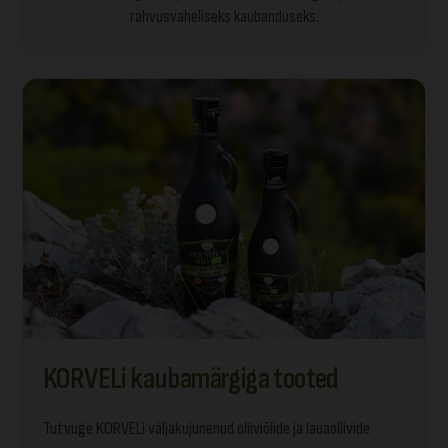
rahvusvaheliseks kaubanduseks.
KORVELi kaubamärgiga tooted
Tutvuge KORVELi väljakujunenud oliiviõlide ja lauaoliivide