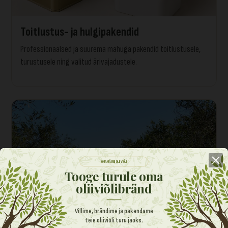
Toitlustus- ja hulgipakendid
Professionaalsed ja suurema mahuga pakendid toitlustusele,
turustusele ning valitud ärivajadustele.
OMAMÄRGI OLIIVIÕLI
Tooge turule oma
oliiviõlibränd
Villime, brändime ja pakendame
teie oliiviõli turu jaoks.