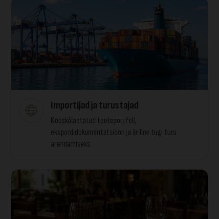
Importijad ja turustajad
Kooskõlastatud tooteportfell,
ekspordidokumentatsioon ja äriline tugi turu
arendamiseks.