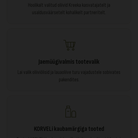
Hoolikalt valitud oliivid Kreeka kasvatajatelt ja
usaldusväärsetelt kohalikelt partneritelt.
Jaemüügivalmis tootevalik
Lai valik oliiviõlisid ja lauaoliive turu vajadustele sobivates
pakendites.
KORVELi kaubamärgiga tooted