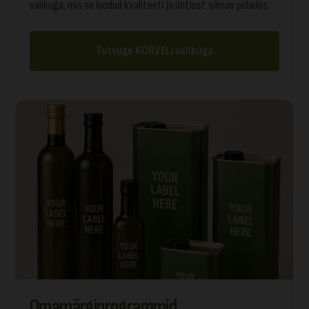
valikuga, mis on loodud kvaliteeti ja ühtlust silmas pidades.
Tutvuge KORVELi valikuga
Omamärgiprogrammid