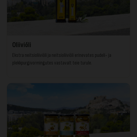
Oliiviõli
Ekstra neitsioliiviõli ja neitsioliiviõli erinevates pudeli- ja
plekkpurgivormingutes vastavalt teie turule.