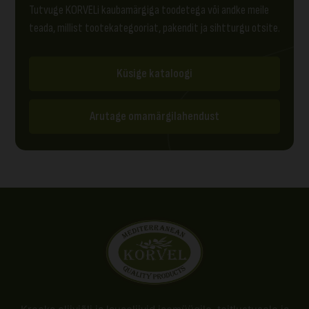
Tutvuge KORVELi kaubamärgiga toodetega või andke meile
teada, millist tootekategooriat, pakendit ja sihtturgu otsite.
Küsige kataloogi
Arutage omamärgilahendust