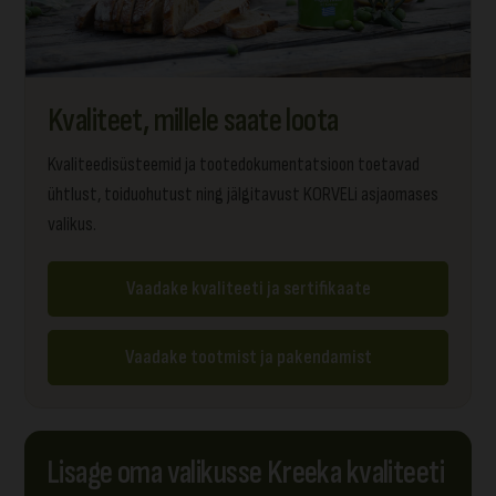
Kvaliteet, millele saate loota
Kvaliteedisüsteemid ja tootedokumentatsioon toetavad
ühtlust, toiduohutust ning jälgitavust KORVELi asjaomases
valikus.
Vaadake kvaliteeti ja sertifikaate
Vaadake tootmist ja pakendamist
Lisage oma valikusse Kreeka kvaliteeti