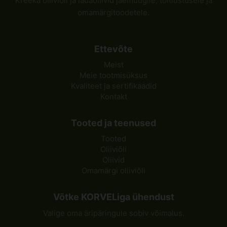
Kreeka oliiviõli ja lauaoliivid jaemüügile, toitlustusele ja
omamärgitoodetele.
Ettevõte
Meist
Meie tootmisüksus
Kvaliteet ja sertifikaadid
Kontakt
Tooted ja teenused
Tooted
Oliiviõli
Oliivid
Omamärgi oliiviõli
Võtke KORVELiga ühendust
Valige oma äripäringule sobiv võimalus.