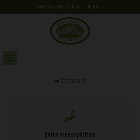
AVASTAGE VAHEMERE KÖÖGI EHTNE MAITSE
EESTI KEEL
Ehtne Kreeka päritolu