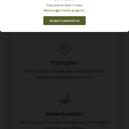
Produzione certificata in Grecia.
Avviate oggi il vostro progetto.
Dall’origine greca ai prodotti pronti per
RICHIEDETE UN PREVENTIVO
il mercato
Origine greca
Olive provenienti da uliveti greci e partner di fiducia,
selezionate per qualità e carattere.
Gamma di prodotti
Oli d’oliva e olive da tavola in un’ampia varietà di tipologie e
formati per mercati diversi.