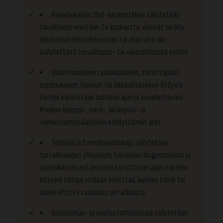
Reaaliaikaisia chat-keskusteluja säilytetään
tavallisesti enintään 24 kuukautta, elleivät ne liity
aktiiviseen liikesuhteeseen tai ellei niitä ole
säilytettävä turvallisuus- tai oikeudellisista syistä.
Vakiintuneeseen asiakkaaseen, toimittajaan,
sopimukseen, laskuun tai liikesuhteeseen liittyviä
tietoja säilytetään suhteen ajan ja sovellettavien
Kreikan kauppa-, vero-, kirjanpito- ja
vanhentumissääntöjen edellyttämän ajan.
Teknisiä ja turvallisuuslokeja säilytetään
turvallisuuden ylläpitoon, häiriöiden diagnosointiin ja
väärinkäytön estämiseen tarvittavan ajan; häiriöön
liittyviä tietoja voidaan säilyttää, kunnes häiriö tai
siihen liittyvä vaatimus on ratkaistu.
Suostumus- ja vastustamistietoja säilytetään