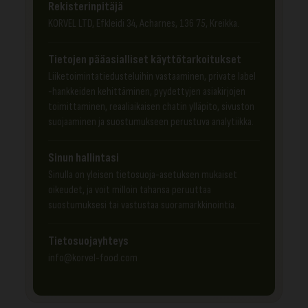
Rekisterinpitäjä
KORVEL LTD, Efkleidi 34, Acharnes, 136 75, Kreikka.
Tietojen pääasialliset käyttötarkoitukset
Liiketoimintatiedusteluihin vastaaminen, private label
-hankkeiden kehittäminen, pyydettyjen asiakirjojen
toimittaminen, reaaliaikaisen chatin ylläpito, sivuston
suojaaminen ja suostumukseen perustuva analytiikka.
Sinun hallintasi
Sinulla on yleisen tietosuoja-asetuksen mukaiset
oikeudet, ja voit milloin tahansa peruuttaa
suostumuksesi tai vastustaa suoramarkkinointia.
Tietosuojayhteys
info@korvel-food.com