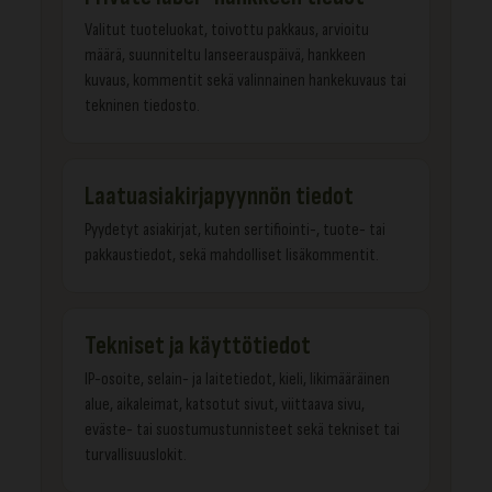
Valitut tuoteluokat, toivottu pakkaus, arvioitu
määrä, suunniteltu lanseerauspäivä, hankkeen
kuvaus, kommentit sekä valinnainen hankekuvaus tai
tekninen tiedosto.
Laatuasiakirjapyynnön tiedot
Pyydetyt asiakirjat, kuten sertifiointi-, tuote- tai
pakkaustiedot, sekä mahdolliset lisäkommentit.
Tekniset ja käyttötiedot
IP-osoite, selain- ja laitetiedot, kieli, likimääräinen
alue, aikaleimat, katsotut sivut, viittaava sivu,
eväste- tai suostumustunnisteet sekä tekniset tai
turvallisuuslokit.