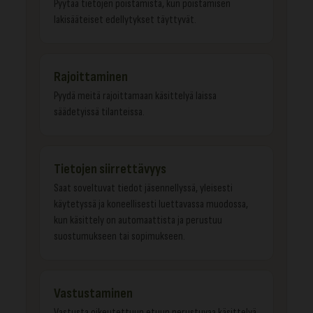
Pyytää tietojen poistamista, kun poistamisen
lakisääteiset edellytykset täyttyvät.
Rajoittaminen
Pyydä meitä rajoittamaan käsittelyä laissa
säädetyissä tilanteissa.
Tietojen siirrettävyys
Saat soveltuvat tiedot jäsennellyssä, yleisesti
käytetyssä ja koneellisesti luettavassa muodossa,
kun käsittely on automaattista ja perustuu
suostumukseen tai sopimukseen.
Vastustaminen
Vastusta oikeutettuun etuun perustuvaa käsittelyä