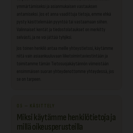
ymmärtämiseksi ja asianmukaisen vastauksen
antamiseksi. Jos et anna vaadittuja tietoja, emme ehkä
pysty käsittelemään pyyntöä tai vastaamaan siihen.
Valinnaiset kentät ja tiedostolataukset on merkitty
selvästi, ja ne voi jättää tyhjiksi.
Jos toinen henkilö antaa meille yhteystietosi, käytämme
niitä vain asiaankuuluvaan liiketoimintaviestintään ja
toimitamme tämän Tietosuojakäytännön viimeistään
ensimmäisen suoran yhteydenottomme yhteydessä, jos
se on tarpeen.
05 — KÄSITTELY
Miksi käytämme henkilötietoja ja
millä oikeusperusteilla