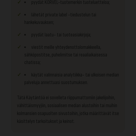
pyydät KORVEL-tuotemerkin tuoteluetteloa;
lähetät private label -tiedustelun tai
hankekuvauksen;
pyydät laatu- tai tuoteasiakirjoja;
viestit meille yhteydenottolomakkeella,
sähköpostitse, puhelimitse tai reaaliaikaisessa
chatissa;
käytät valinnaisia analytiikka- tai ulkoisen median
palveluja annettuasi suostumuksen.
Tätä Käytäntöä ei sovelleta riippumattomiin jakelijoihin,
vähittäismyyjiin, sosiaalisen median alustoihin tai muihin
kolmansien osapuolten sivustoihin, jotka määrittävät itse
käsittelyn tarkoitukset ja keinot.