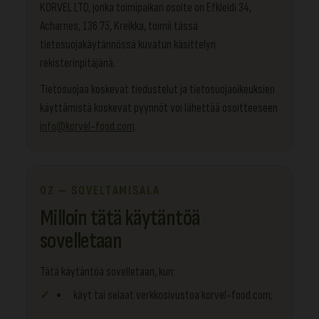
KORVEL LTD, jonka toimipaikan osoite on Efkleidi 34,
Acharnes, 136 75, Kreikka, toimii tässä
tietosuojakäytännössä kuvatun käsittelyn
rekisterinpitäjänä.
Tietosuojaa koskevat tiedustelut ja tietosuojaoikeuksien
käyttämistä koskevat pyynnöt voi lähettää osoitteeseen
info@korvel-food.com
.
02 — SOVELTAMISALA
Milloin tätä käytäntöä
sovelletaan
Tätä käytäntöä sovelletaan, kun:
käyt tai selaat verkkosivustoa korvel-food.com;