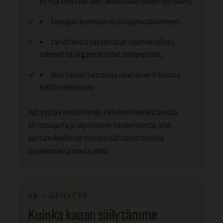
EU:n ja Yhdysvaltojen tietosuojakehyksen sertifiointi;
Euroopan komission mallisopimuslausekkeet;
tarvittaessa täydentävät sopimukselliset,
tekniset tai organisatoriset toimenpiteet;
muu yleisen tietosuoja-asetuksen V luvussa
sallittu mekanismi.
Voit pyytää meiltä tietoja tietoihisi sovellettavasta
siirtosuojasta ja jäljennöksen hankkimisesta, jollei
luottamuksellisten tietojen välttämättömästä
suojaamisesta muuta johdu.
09 — SÄILYTYS
Kuinka kauan säilytämme