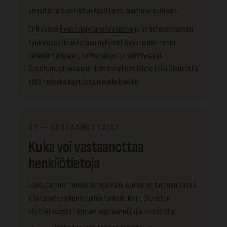
ennen sitä suoritetun käsittelyn lainmukaisuuteen.
Erillisessä
Evästekäytännössämme
ja evästeasetusten
työkalussa ilmoitetaan nykyiset evästeiden nimet,
palveluntarjoajat, tarkoitukset ja säilytysajat.
Suostumustyökalu on toiminnallinen lähde tällä Sivustolla
tällä hetkellä käytössä oleville luokille.
07 — VASTAANOTTAJAT
Kuka voi vastaanottaa
henkilötietoja
Luovutamme henkilötietoja vain, kun se on tarpeen tässä
Käytännössä kuvattuihin tarkoituksiin. Sivuston
käyttötavasta riippuen vastaanottajia voivat olla: