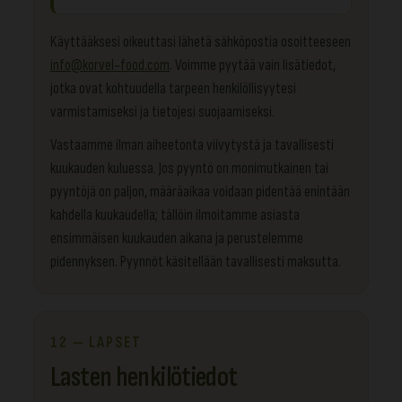
Käyttääksesi oikeuttasi lähetä sähköpostia osoitteeseen
info@korvel-food.com
. Voimme pyytää vain lisätiedot,
jotka ovat kohtuudella tarpeen henkilöllisyytesi
varmistamiseksi ja tietojesi suojaamiseksi.
Vastaamme ilman aiheetonta viivytystä ja tavallisesti
kuukauden kuluessa. Jos pyyntö on monimutkainen tai
pyyntöjä on paljon, määräaikaa voidaan pidentää enintään
kahdella kuukaudella; tällöin ilmoitamme asiasta
ensimmäisen kuukauden aikana ja perustelemme
pidennyksen. Pyynnöt käsitellään tavallisesti maksutta.
12 — LAPSET
Lasten henkilötiedot