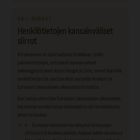
08 — SIIRROT
Henkilötietojen kansainväliset
siirrot
Yrityksemme on sijoittautunut Kreikkaan. Jotkin
palveluntarjoajat, erityisesti kansainväliset
teknologiayritykset kuten Google ja Zoho, voivat käsitellä
henkilötietoja tai saattaa niitä saataville Kreikan tai
Euroopan talousalueen ulkopuolisista maista.
Kun tietoja siirretään Euroopan talousalueen ulkopuolelle,
käytämme sovellettavaa lainmukaista siirtomekanismia,
johon voi kuulua:
Euroopan komission hyväksymä tietosuojan
riittävyyttä koskeva päätös, mukaan lukien soveltuva