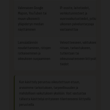
Valinnaisen Google
IP-osoite, laitetiedot,
Mapsin, YouTuben tai
verkkotunnisteet ja
muun ulkoisesti
vuorovaikutustiedot, jotka
ylläpidetyn median
ulkoinen palveluntarjoaja
näyttäminen
vastaanottaa
Lainsäädännön
Velvoitteeseen, valitukseen,
noudattaminen, riitojen
riitaan, tarkastukseen,
ratkaiseminen ja
tutkintaan tai
oikeuksien suojaaminen
oikeusvaateeseen liittyvät
tiedot
Kun käsittely perustuu oikeutettuun etuun,
arvioimme tarkoituksen, tarpeellisuuden ja
mahdollisen vaikutuksen yksilöön. Voit vastustaa
tällaista käsittelyä erityiseen tilanteeseesi liittyvillä
perusteilla.