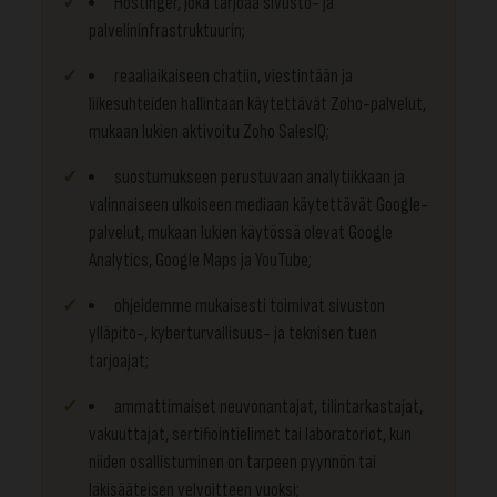
Hostinger, joka tarjoaa sivusto- ja
palvelininfrastruktuurin;
reaaliaikaiseen chatiin, viestintään ja
liikesuhteiden hallintaan käytettävät Zoho-palvelut,
mukaan lukien aktivoitu Zoho SalesIQ;
suostumukseen perustuvaan analytiikkaan ja
valinnaiseen ulkoiseen mediaan käytettävät Google-
palvelut, mukaan lukien käytössä olevat Google
Analytics, Google Maps ja YouTube;
ohjeidemme mukaisesti toimivat sivuston
ylläpito-, kyberturvallisuus- ja teknisen tuen
tarjoajat;
ammattimaiset neuvonantajat, tilintarkastajat,
vakuuttajat, sertifiointielimet tai laboratoriot, kun
niiden osallistuminen on tarpeen pyynnön tai
lakisääteisen velvoitteen vuoksi;