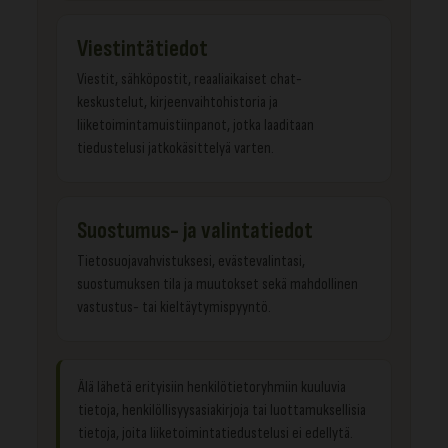
Viestintätiedot
Viestit, sähköpostit, reaaliaikaiset chat-
keskustelut, kirjeenvaihtohistoria ja
liiketoimintamuistiinpanot, jotka laaditaan
tiedustelusi jatkokäsittelyä varten.
Suostumus- ja valintatiedot
Tietosuojavahvistuksesi, evästevalintasi,
suostumuksen tila ja muutokset sekä mahdollinen
vastustus- tai kieltäytymispyyntö.
Älä lähetä erityisiin henkilötietoryhmiin kuuluvia
tietoja, henkilöllisyysasiakirjoja tai luottamuksellisia
tietoja, joita liiketoimintatiedustelusi ei edellytä.