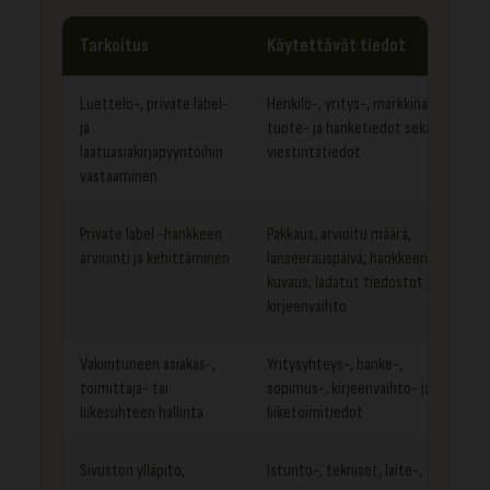
Tarkoitus
Käytettävät tiedot
Luettelo-, private label-
Henkilö-, yritys-, markkina-,
ja
tuote- ja hanketiedot sekä
laatuasiakirjapyyntöihin
viestintätiedot
vastaaminen
Private label -hankkeen
Pakkaus, arvioitu määrä,
arviointi ja kehittäminen
lanseerauspäivä, hankkeen
kuvaus, ladatut tiedostot ja
kirjeenvaihto
Vakiintuneen asiakas-,
Yritysyhteys-, hanke-,
toimittaja- tai
sopimus-, kirjeenvaihto- ja
liikesuhteen hallinta
liiketoimitiedot
Sivuston ylläpito,
Istunto-, tekniset, laite-,