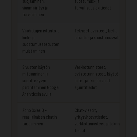
suojaaminen,
suostumus- ja
vianmääritys ja
turvallisuuslokitiedot
turvaaminen
Vaadittujen istunto-,
Tekniset evästeet, kieli-,
kieli- ja
istunto- ja suostumusvalinnat
suostumusasetusten
muistaminen
Sivuston käytön
Verkkotunnisteet,
mittaaminen ja
evästetunnisteet, käyttö-,
suorituskyvyn
laite- ja likimääräiset
parantaminen Google
sijaintitiedot
Analyticsin avulla
Zoho SalesIQ -
Chat-viestit,
reaaliaikaisen chatin
yritysyhteystiedot,
tarjoaminen
verkkotunnisteet ja tekniset
tiedot