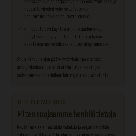
niin kauan kuin on tarpeen valinnan osoittamiseksi ja
noudattamiseksi sekä sovellettavien
vanhentumisaikojen noudattamiseksi.
Evästeiden käyttöajat ja asiaankuuluvat
analytiikan säilytysajat ilmoitetaan nykyisessä
evästeasetustyökalussa ja Evästekäytännössä.
Sovellettavan ajan päätyttyä tiedot poistetaan,
anonymisoidaan tai eristetään turvallisesti, jos
säilyttäminen on edelleen lain nojalla välttämätöntä.
10 — TURVALLISUUS
Miten suojaamme henkilötietoja
Käytämme asianmukaisia teknisiä ja organisatorisia
toimenpiteitä henkilötietojen suojaamiseksi vahingossa