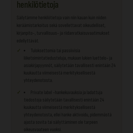
henkilötietoja
Säilytämme henkilötietoja vain niin kauan kuin niiden
keräämistarkoitus sekä sovellettavat oikeudelliset,
kirjanpito-, turvallisuus- ja riidanratkaisuvaatimukset
edellyttävät.
Tuloksettomia tai passiivisia
liiketoimintatiedusteluja, mukaan lukien luettelo- ja
asiakirjapyynnöt, säilytetään tavallisesti enintään 24
kuukautta viimeisestä merkityksellisestä
yhteydenotosta.
Private label -hankekuvauksia ja ladattuja
tiedostoja säilytetään tavallisesti enintään 24
kuukautta viimeisestä merkityksellisestä
yhteydenotosta, ellei hanke aktivoidu, pidemmästä
ajasta sovita tai säilyttäminen ole tarpeen
oikeusvaateen vuoksi.