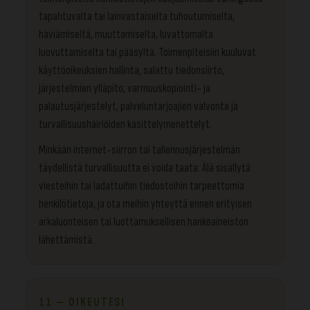
tapahtuvalta tai lainvastaiselta tuhoutumiselta,
häviämiseltä, muuttamiselta, luvattomalta
luovuttamiselta tai pääsyltä. Toimenpiteisiin kuuluvat
käyttöoikeuksien hallinta, salattu tiedonsiirto,
järjestelmien ylläpito, varmuuskopiointi- ja
palautusjärjestelyt, palveluntarjoajien valvonta ja
turvallisuushäiriöiden käsittelymenettelyt.
Minkään internet-siirron tai tallennusjärjestelmän
täydellistä turvallisuutta ei voida taata. Älä sisällytä
viesteihin tai ladattuihin tiedostoihin tarpeettomia
henkilötietoja, ja ota meihin yhteyttä ennen erityisen
arkaluonteisen tai luottamuksellisen hankeaineiston
lähettämistä.
11 — OIKEUTESI