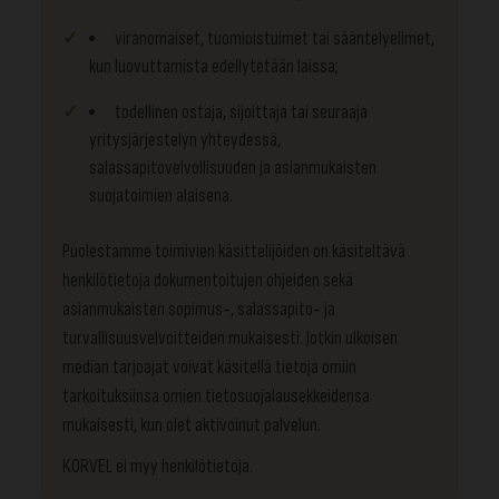
viranomaiset, tuomioistuimet tai sääntelyelimet,
kun luovuttamista edellytetään laissa;
todellinen ostaja, sijoittaja tai seuraaja
yritysjärjestelyn yhteydessä,
salassapitovelvollisuuden ja asianmukaisten
suojatoimien alaisena.
Puolestamme toimivien käsittelijöiden on käsiteltävä
henkilötietoja dokumentoitujen ohjeiden sekä
asianmukaisten sopimus-, salassapito- ja
turvallisuusvelvoitteiden mukaisesti. Jotkin ulkoisen
median tarjoajat voivat käsitellä tietoja omiin
tarkoituksiinsa omien tietosuojalausekkeidensa
mukaisesti, kun olet aktivoinut palvelun.
KORVEL ei myy henkilötietoja.