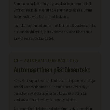
Sivusto on tarkoitettu yritysasiakkaille ja ammatillisille
yhteyshenkilöille, eikä sitä ole suunnattu lapsille. Emme
tietoisesti pyydä lasten henkilötietoja.
Jos uskot lapsen antaneen henkilötietoja Sivuston kautta,
ota meihin yhteyttä, jotta voimme arvioida tilanteen ja
tarvittaessa poistaa tiedot.
13 — AUTOMAATTINEN KÄSITTELY
Automaattinen päätöksenteko
KORVEL ei käytä Sivuston kautta kerättyjä henkilötietoja
tehdäkseen yksinomaan automaattiseen käsittelyyn
perustuvia päätöksiä, joilla on oikeusvaikutuksia tai
vastaavia merkittäviä vaikutuksia yksilöihin.
Automaattiset tekniset hallintatoimet voivat tunnistaa