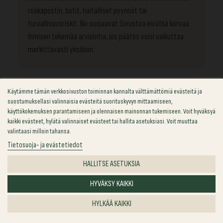
roskapostin, botit, haitalliset pyynnöt tai
turvallisuusriskit. Ne suojaavat Sivustoa eivätkä korvaa
ihmisen tekemää arviointia, jos päätös voisi vaikuttaa
merkittävästi yksilöön.
Käytämme tämän verkkosivuston toiminnan kannalta välttämättömiä evästeitä ja
14 — ULKOISET PALVELUT
suostumuksellasi valinnaisia evästeitä suorituskyvyn mittaamiseen,
Kolmansien osapuolten linkit ja
käyttökokemuksen parantamiseen ja olennaisen mainonnan tukemiseen. Voit hyväksyä
kaikki evästeet, hylätä valinnaiset evästeet tai hallita asetuksiasi. Voit muuttaa
ulkoinen sisältö
valintaasi milloin tahansa.
Tietosuoja- ja evästetiedot
Sivusto voi sisältää linkkejä riippumattomien kolmansien
HALLITSE ASETUKSIA
osapuolten sivustoille. Linkin seuraaminen vie palveluun,
johon sovelletaan kyseisen kolmannen osapuolen omia
HYVÄKSY KAIKKI
tietosuojatietoja.
HYLKÄÄ KAIKKI
Ulkoisesti ylläpidettyjä karttoja, videoita, analytiikkaa ja
chat-ominaisuuksia hallitaan tarvittaessa