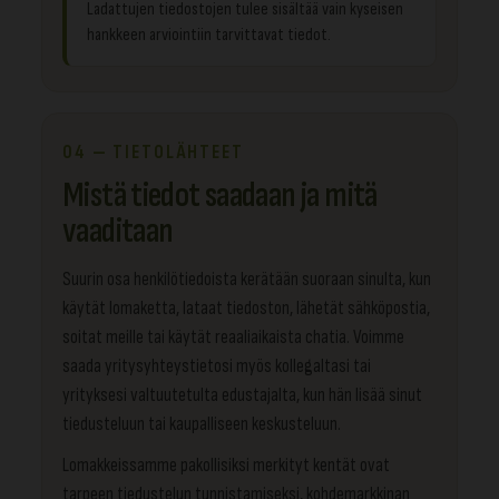
Ladattujen tiedostojen tulee sisältää vain kyseisen
hankkeen arviointiin tarvittavat tiedot.
04 — TIETOLÄHTEET
Mistä tiedot saadaan ja mitä
vaaditaan
Suurin osa henkilötiedoista kerätään suoraan sinulta, kun
käytät lomaketta, lataat tiedoston, lähetät sähköpostia,
soitat meille tai käytät reaaliaikaista chatia. Voimme
saada yritysyhteystietosi myös kollegaltasi tai
yrityksesi valtuutetulta edustajalta, kun hän lisää sinut
tiedusteluun tai kaupalliseen keskusteluun.
Lomakkeissamme pakollisiksi merkityt kentät ovat
tarpeen tiedustelun tunnistamiseksi, kohdemarkkinan