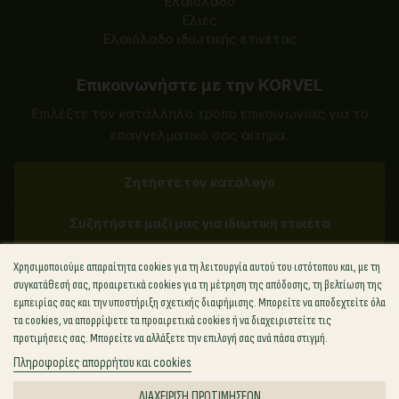
Ελαιόλαδο
Ελιές
Ελαιόλαδο ιδιωτικής ετικέτας
Επικοινωνήστε με την KORVEL
Επιλέξτε τον κατάλληλο τρόπο επικοινωνίας για το
επαγγελματικό σας αίτημα.
Ζητήστε τον κατάλογο
Συζητήστε μαζί μας για ιδιωτική ετικέτα
Χρησιμοποιούμε απαραίτητα cookies για τη λειτουργία αυτού του ιστότοπου και, με τη
✉
sales@korvel-food.com
συγκατάθεσή σας, προαιρετικά cookies για τη μέτρηση της απόδοσης, τη βελτίωση της
εμπειρίας σας και την υποστήριξη σχετικής διαφήμισης. Μπορείτε να αποδεχτείτε όλα
Ελλάδα
+30 (211) 198-8817
τα cookies, να απορρίψετε τα προαιρετικά cookies ή να διαχειριστείτε τις
ΗΠΑ
+1 (702) 727-6912
προτιμήσεις σας. Μπορείτε να αλλάξετε την επιλογή σας ανά πάσα στιγμή.
Ηνωμένο Βασίλειο
+44 (748) 881-8814
Πληροφορίες απορρήτου και cookies
Πολωνία
+48 (459) 569-286
ΔΙΑΧΕΊΡΙΣΗ ΠΡΟΤΙΜΉΣΕΩΝ