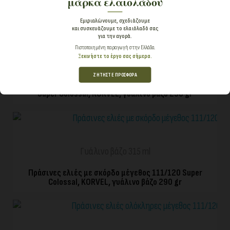
μάρκα ελαιολάδου
Super Colossal, KORVEL, γυάλινο βάζο 290 gr
Εμφιαλώνουμε, σχεδιάζουμε
και συσκευάζουμε το ελαιόλαδό σας
ΓΡΉΓΟΡΗ ΠΡΟΒΟΛΉ
για την αγορά.
Πιστοποιημένη παραγωγή στην Ελλάδα.
Ξεκινήστε το έργο σας σήμερα.
Γυάλινο βάζο 315 ml
ΖΗΤΗΣΤΕ ΠΡΟΣΦΟΡΑ
Πράσινες ελιές με πιπεριά jalapeno μέγεθος 111/120
Super Colossal, KORVEL, γυάλινο βάζο 290 gr
ΓΡΉΓΟΡΗ ΠΡΟΒΟΛΉ
Γυάλινο βάζο 315 ml
Πράσινες ελιές με σκόρδο μέγεθος 111/120 Super
Colossal, KORVEL, γυάλινο βάζο 290 gr
ΓΡΉΓΟΡΗ ΠΡΟΒΟΛΉ