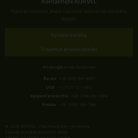
Kontaktujte KORVEL
Vyberte možnost, která odpovídá vašemu obchodnímu
dotazu.
Vyžádat katalog
Projednat privátní značku
✉
sales@korvel-food.com
Řecko
+30 (211) 198-8817
USA
+1 (702) 727-6912
Spojené království
+44 (748) 881-8814
Polsko
+48 (459) 569-286
© 2026 KORVEL. Všechna práva vyhrazena.
Zásady ochrany osobních údajů
Zásady používání souborů cookie