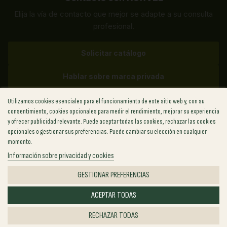
Elija la vía de contacto que mejor se adapte a su consulta
profesional.
Solicitar catálogo
Hablar sobre marca privada
Utilizamos cookies esenciales para el funcionamiento de este sitio web y, con su
✉
sales@korvel-food.com
consentimiento, cookies opcionales para medir el rendimiento, mejorar su experiencia
y ofrecer publicidad relevante. Puede aceptar todas las cookies, rechazar las cookies
Grecia
+30 (211) 198-8817
opcionales o gestionar sus preferencias. Puede cambiar su elección en cualquier
EE. UU.
+1 (702) 727-6912
momento.
Reino Unido
+44 (748) 881-8814
Información sobre privacidad y cookies
Polonia
+48 (459) 569-286
GESTIONAR PREFERENCIAS
ACEPTAR TODAS
© 2026 KORVEL. Todos los derechos reservados.
Política de privacidad
RECHAZAR TODAS
Política de cookies