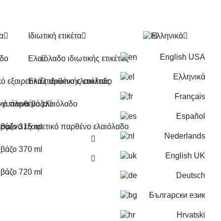
α
Ιδιωτική ετικέτα
Ελληνικά
English USA
αδο
Ελαιόλαδο ιδιωτικής ετικέτας
Ελληνικά
κό εξαιρετικό παρθένο ελαιόλαδο
Ελιές ιδιωτικής ετικέτας
Français
ικό παρθένο ελαιόλαδο
ε γυάλινα βάζα
Español
σμένο εξαιρετικό παρθένο ελαιόλαδο
 βάζο 315 ml
Nederlands
 βάζο 370 ml
English UK
 βάζο 720 ml
Deutsch
Български език
Hrvatski