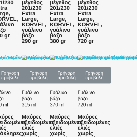
1/230
μέγεθος
μέγεθος
μέγεθος
tra
201/230
201/230
201/230
rge,
Extra
Extra
Extra
ORVEL,
Large,
Large,
Large,
άλινο
KORVEL,
KORVEL,
KORVEL,
ζο
γυάλινο
γυάλινο
γυάλινο
0 gr
βάζο
βάζο
βάζο
290 gr
380 gr
720 gr
Γρήγορη
Γρήγορη
Γρήγορη
Γρήγορη
προβολή
προβολή
προβολή
προβολή
άλινο
Γυάλινο
Γυάλινο
Γυάλινο
ζο
βάζο
βάζο
βάζο
0 ml
315 ml
370 ml
720 ml
αύρες
Μαύρες
Μαύρες
Μαύρες
ειδωμένες
οξειδωμένες
οξειδωμένες
οξειδωμένες
ιές
ελιές
ελιές
ελιές
όκληρες
χωρίς
χωρίς
χωρίς