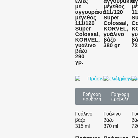
ελιές
αγγουράκια
αγ
με
μέγεθος
μέ
αγγουράκια
111/120
11
μέγεθος
Super
Su
111/120
Colossal,
Co
Super
KORVEL,
K
Colossal,
γυάλινο
γυ
KORVEL,
βάζο
βά
γυάλινο
380 gr
72
βάζο
290
γρ.
Γρήγορη
Γρήγορη
προβολή
προβολή
Γυάλινο
Γυάλινο
Γυ
βάζο
βάζο
βά
315 ml
370 ml
72