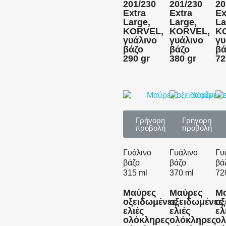
201/230
201/230
20
Extra
Extra
Ex
Large,
Large,
La
KORVEL,
KORVEL,
K
γυάλινο
γυάλινο
γυ
βάζο
βάζο
βά
290 gr
380 gr
72
Γρήγορη
Γρήγορη
προβολή
προβολή
Γυάλινο
Γυάλινο
Γυ
βάζο
βάζο
βά
315 ml
370 ml
72
Μαύρες
Μαύρες
Μ
οξειδωμένες
οξειδωμένες
οξ
ελιές
ελιές
ελ
ολόκληρες
ολόκληρες
ολ