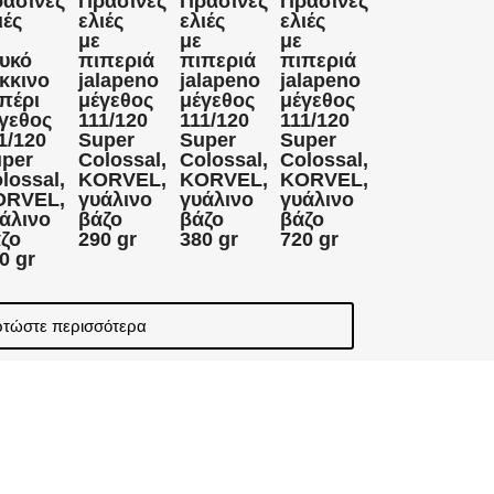
άσινες
Πράσινες
Πράσινες
Πράσινες
ιές
ελιές
ελιές
ελιές
με
με
με
υκό
πιπεριά
πιπεριά
πιπεριά
κκινο
jalapeno
jalapeno
jalapeno
πέρι
μέγεθος
μέγεθος
μέγεθος
γεθος
111/120
111/120
111/120
1/120
Super
Super
Super
per
Colossal,
Colossal,
Colossal,
lossal,
KORVEL,
KORVEL,
KORVEL,
ORVEL,
γυάλινο
γυάλινο
γυάλινο
άλινο
βάζο
βάζο
βάζο
ζο
290 gr
380 gr
720 gr
0 gr
τώστε περισσότερα
kies για τη μέτρηση της απόδοσης, τη βελτίωση
ιρετικά cookies ή να διαχειριστείτε τις