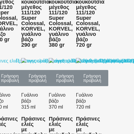
γεθος
κουκούτσια
κουκούτσια
κουκούτσια
1/120
μέγεθος
μέγεθος
μέγεθος
per
111/120
111/120
111/120
lossal,
Super
Super
Super
ORVEL,
Colossal,
Colossal,
Colossal,
άλινο
KORVEL,
KORVEL,
KORVEL,
ζο
γυάλινο
γυάλινο
γυάλινο
0 gr
βάζο
βάζο
βάζο
290 gr
380 gr
720 gr
Γρήγορη
Γρήγορη
Γρήγορη
Γρήγορη
προβολή
προβολή
προβολή
προβολή
άλινο
Γυάλινο
Γυάλινο
Γυάλινο
ζο
βάζο
βάζο
βάζο
0 ml
315 ml
370 ml
720 ml
άσινες
Πράσινες
Πράσινες
Πράσινες
ιές
ελιές
ελιές
ελιές
με
με
με