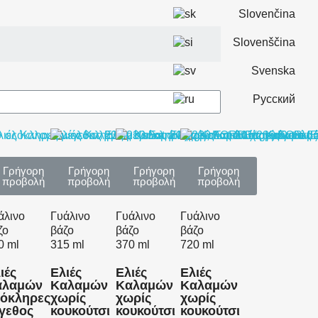
Slovenčina
Slovenščina
Svenska
Русский
Γρήγορη
Γρήγορη
Γρήγορη
Γρήγορη
προβολή
προβολή
προβολή
προβολή
άλινο
Γυάλινο
Γυάλινο
Γυάλινο
ζο
βάζο
βάζο
βάζο
0 ml
315 ml
370 ml
720 ml
ιές
Ελιές
Ελιές
Ελιές
αλαμών
Καλαμών
Καλαμών
Καλαμών
όκληρες
χωρίς
χωρίς
χωρίς
γεθος
κουκούτσι
κουκούτσι
κουκούτσι