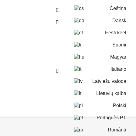
Čeština
Dansk
Eesti keel
Suomi
Magyar
Italiano
Latviešu valoda
Lietuvių kalba
Polski
Português PT
Română