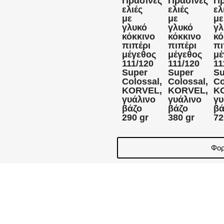
Πράσινες
Πράσινες
Πρ
ελιές
ελιές
ελ
με
με
με
γλυκό
γλυκό
γλ
κόκκινο
κόκκινο
κό
πιπέρι
πιπέρι
πι
μέγεθος
μέγεθος
μέ
111/120
111/120
11
Super
Super
Su
Colossal,
Colossal,
Co
KORVEL,
KORVEL,
K
γυάλινο
γυάλινο
γυ
βάζο
βάζο
βά
290 gr
380 gr
72
Φορ
γία αυτού του ιστότοπου και, με τη συγκατάθεσή σας, προαιρετικά coo
φήμισης. Μπορείτε να αποδεχτείτε όλα τα cookies, να απορρίψετε τα προα
γή σας ανά πάσα στιγμή.