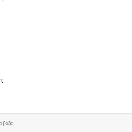
ας
α βάζα