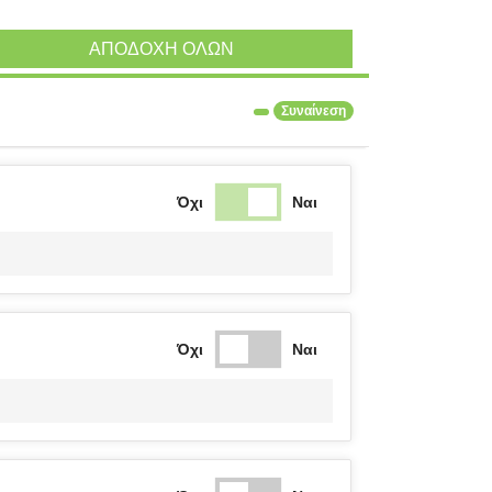
ΑΠΟΔΟΧΉ ΌΛΩΝ
Συναίνεση
Όχι
Ναι
Όχι
Ναι