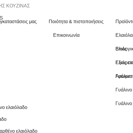
ΗΣ ΚΟΥΖΙΝΑΣ
εγκαταστάσεις μας
Ποιότητα & πιστοποιήσεις
Προϊόντ
Επικοινωνία
Ελαιόλ
Βιολογι
Ελιές
Εξαιρετ
Ελιές σ
Αρωματι
Γυάλινο
Γυάλινο
Γυάλινο
ένο ελαιόλαδο
αδο
παρθένο ελαιόλαδο