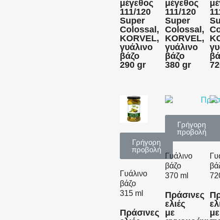
μέγεθος
μέγεθος
μέ
111/120
111/120
11
Super
Super
Su
Colossal,
Colossal,
Co
KORVEL,
KORVEL,
K
γυάλινο
γυάλινο
γυ
βάζο
βάζο
βά
290 gr
380 gr
72
Γρήγορη
προβολή
Γρήγορη
προβολή
Γυάλινο
Γυ
βάζο
βά
Γυάλινο
370 ml
72
βάζο
315 ml
Πράσινες
Πρ
ελιές
ελ
Πράσινες
με
με