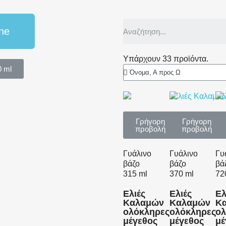
ne
Υπάρχουν 33 προϊόντα.
0 ml
Γρήγορη
Γρήγορη
προβολή
προβολή
Γυάλινο
Γυάλινο
Γυ
βάζο
βάζο
βά
315 ml
370 ml
72
Ελιές
Ελιές
Ελ
Καλαμών
Καλαμών
Κ
ολόκληρες
ολόκληρες
ολ
μέγεθος
μέγεθος
μέ