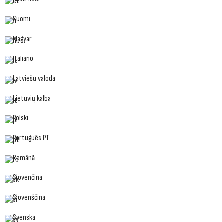
Suomi
Magyar
Italiano
Latviešu valoda
Lietuvių kalba
Polski
Português PT
Română
Slovenčina
Slovenščina
Svenska