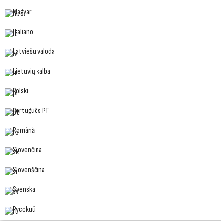
Magyar
Italiano
Latviešu valoda
Lietuvių kalba
Polski
Português PT
Română
Slovenčina
Slovenščina
Svenska
Русский