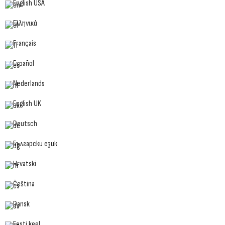
English USA
Ελληνικά
Français
Español
Nederlands
English UK
Deutsch
Български език
Hrvatski
Čeština
Dansk
Eesti keel