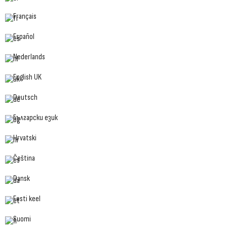
Français
Español
Nederlands
English UK
Deutsch
Български език
Hrvatski
Čeština
Dansk
Eesti keel
Suomi