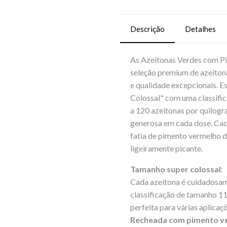
Descrição
Detalhes
As Azeitonas Verdes com 
seleção premium de azeiton
e qualidade excepcionais. E
Colossal" com uma classifi
a 120 azeitonas por quilogr
generosa em cada dose. Ca
fatia de pimento vermelho 
ligeiramente picante.
Tamanho super colossal
:
Cada azeitona é cuidadosam
classificação de tamanho 11
perfeita para várias aplicaçõ
Recheada com pimento v