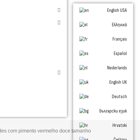
English USA
Ελληνικά
Français
Español
Nederlands
English UK
Deutsch
Български език
Hrvatski
rdes com pimento vermelho doce tamanho
Čeština