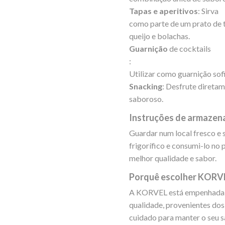
Tapas e aperitivos
: Sirva
como parte de um prato de 
queijo e bolachas.
Guarnição
de cocktails
:
Utilizar como guarnição sofi
Snacking
: Desfrute direta
saboroso.
Instruções de armaze
Guardar num local fresco e 
frigorífico e consumi-lo no
melhor qualidade e sabor.
Porquê escolher KORV
A KORVEL está empenhada e
qualidade, provenientes dos
cuidado para manter o seu s