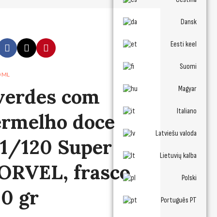
Dansk
Eesti keel
Suomi
0 ML
verdes com
Magyar
Italiano
ermelho doce
Latviešu valoda
1/120 Super
Lietuvių kalba
KORVEL, frasco
Polski
80 gr
Português PT