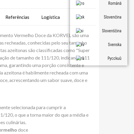
Română
Referências
Logística
Slovenčina
Slovenščina
Pimento Vermelho Doce da KORVEL são uma
as recheadas, conhecidas pelo seu tamanho
Svenska
stas azeitonas são classificadas como "Super
cação de tamanho de 111/120, indicando 111
Русский
ama, garantindo uma porção consistente e
da azeitona é habilmente recheada com uma
doce, acrescentando um sabor suave, doce e
ente selecionada para cumprir a
1/120, o que a torna maior do que a média e
es culinárias.
ermelho
doce