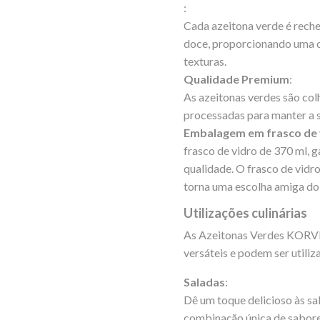
:
Cada azeitona verde é rech
doce, proporcionando uma c
texturas.
Qualidade Premium
:
As azeitonas verdes são col
processadas para manter a s
Embalagem em frasco de 
frasco de vidro de 370 ml, g
qualidade. O frasco de vidro
torna uma escolha amiga do
Utilizações culinárias
As Azeitonas Verdes KORV
versáteis e podem ser utiliz
Saladas
:
Dê um toque delicioso às sa
combinação única de sabore