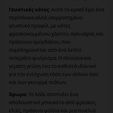
Γευστικές νότες:
Αυτό το κρασί έχει ένα
περίπλοκο αλλά ισορροπημένο
γευστικό προφίλ, με νότες
φρεσκοκομμένου χόρτου, αγκινάρας και
πράσινου αμύγδαλου, που
συμπληρώνεται από ένα λεπτό
πιπεράτο φινίρισμα. Η πλούσια και
γεμάτη γεύση του το καθιστά ιδανικό
για την ενίσχυση τόσο των απλών όσο
και των γκουρμέ πιάτων.
Άρωμα:
Το λάδι αποπνέει ένα
απολαυστικό μπουκέτο από φρέσκες
ελιές, πράσινα φύλλα και μια πινελιά