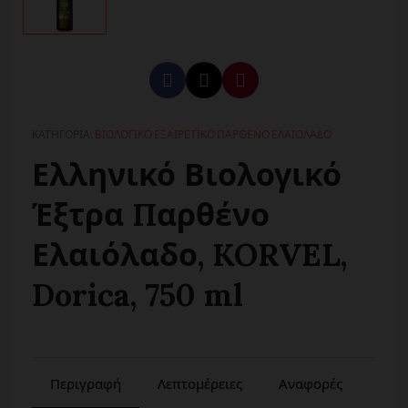
ΚΑΤΗΓΟΡΊΑ
ΒΙΟΛΟΓΙΚΌ ΕΞΑΙΡΕΤΙΚΌ ΠΑΡΘΈΝΟ ΕΛΑΙΌΛΑΔΟ
Ελληνικό Βιολογικό
Έξτρα Παρθένο
Ελαιόλαδο, KORVEL,
Dorica, 750 ml
Περιγραφή
Λεπτομέρειες
Αναφορές
Εφο