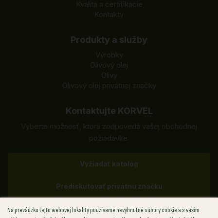
Kvalita a certifikácie
Kontakty
Produkty a služby
Výrobky
Olivový olej
Olivy
Olivový olej privátnej značky
Kontaktujte KORVEL
Vyberte možnosť, ktorá zodpovedá vašej obchodnej
požiadavke.
Vyžiadať katalóg
Prediskutovať privátnu značku
Na prevádzku tejto webovej lokality používame nevyhnutné súbory cookie a s vaším
✉
sales@korvel-food.com