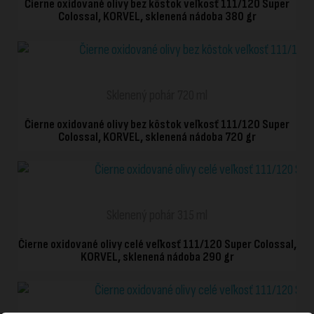
Čierne oxidované olivy bez kôstok veľkosť 111/120 Super
Colossal, KORVEL, sklenená nádoba 380 gr
RÝCHLE ZOBRAZENIE
Sklenený pohár 720 ml
Čierne oxidované olivy bez kôstok veľkosť 111/120 Super
Colossal, KORVEL, sklenená nádoba 720 gr
RÝCHLE ZOBRAZENIE
Sklenený pohár 315 ml
Čierne oxidované olivy celé veľkosť 111/120 Super Colossal,
KORVEL, sklenená nádoba 290 gr
RÝCHLE ZOBRAZENIE