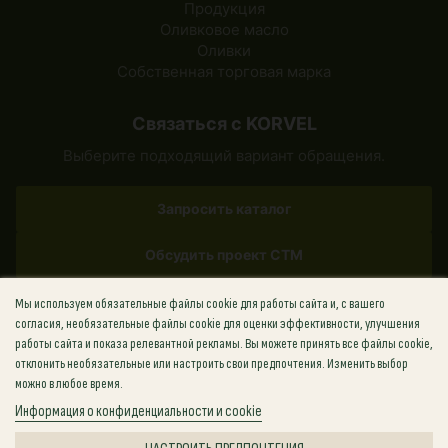
Продукция
Оливковое масло
Оливки
Собственная торговая марка
Связаться с KORVEL
Выберите подходящий вариант обращения.
Запросить каталог
Обсудить проект СТМ
Мы используем обязательные файлы cookie для работы сайта и, с вашего
✉
sales@korvel-food.com
согласия, необязательные файлы cookie для оценки эффективности, улучшения
работы сайта и показа релевантной рекламы. Вы можете принять все файлы cookie,
Греция
+30 (211) 198-8817
отклонить необязательные или настроить свои предпочтения. Изменить выбор
США
+1 (702) 727-6912
можно в любое время.
Великобритания
+44 (748) 881-8814
Информация о конфиденциальности и cookie
Польша
+48 (459) 569-286