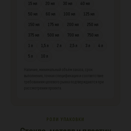
15 мл
20 мл
30 мл
40 мл
50 мл
60 мл
100 мл
125 мл
150 мл
175 мл
200 мл
250 мл
375 мл
500 мл
700 мл
750 мл
1 л
1,5 л
2 л
2,5 л
3 л
4 л
5 л
10 л
Наличие, минимальный объём заказа, срок
выполнения, точная спецификация и соответствие
требованиям целевого рынка подтверждаются при
рассмотрении проекта.
РОЛИ УПАКОВКИ