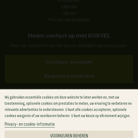
Producten
Olijfolie
Olijven
Private-labelolijfolie
Neem contact op met KORVEL
Kies de contactroute die bij uw zakelijke aanvraag past.
Catalogus aanvragen
Bespreek private label
✉
sales@korvel-food.com
Wij gebruiken essentiële cookies om deze website te laten werken en, met uw
toestemming, optionele cookies om prestaties te meten, uw ervaring te verbeteren en
Griekenland
+30 (211) 198-8817
relevante advertenties te ondersteunen. U kunt alle cookies accepteren, optionele
VS
+1 (702) 727-6912
cookies weigeren of uw voorkeuren beheren. U kunt uw keuze op elk moment wijzigen.
VK
+44 (748) 881-8814
Privacy- en cookie-informatie
Polen
+48 (459) 569-286
VOORKEUREN BEHEREN