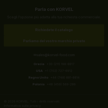
Parla con KORVEL
Scegli l’opzione più adatta alla tua richiesta commerciale.
Richiedete il catalogo
Parliamo del vostro marchio privato
✉
sales@korvel-food.com
Grecia
+30 (211) 198-8817
USA
+1 (702) 727-6912
Regno Unito
+44 (748) 881-8814
Polonia
+48 (459) 569-286
© 2026 KORVEL. Tutti i diritti riservati.
Informativa sulla privacy