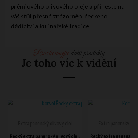
prémiového olivového oleje a přineste na
váš stůl přesné znázornění řeckého
dědictví a kulinářské tradice.
Prozkoumejte
další produkty
Je toho víc k vidění
RYCHLÉ ZOBRAZENÍ
RYCHLÉ ZOBRAZ
Extra panenský olivový olej
Extra panenský oliv
Řecký extra panenský olivový olej,
Řecký extra panenský ol