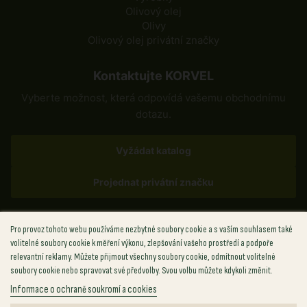
Olivový olej
Olivy
Olivový olej privátní značky
Kontaktujte KORVEL
Vyberte možnost, která odpovídá vašemu obchodnímu
dotazu.
Vyžádat katalog
Projednat privátní značku
✉
sales@korvel-food.com
Pro provoz tohoto webu používáme nezbytné soubory cookie a s vaším souhlasem také
volitelné soubory cookie k měření výkonu, zlepšování vašeho prostředí a podpoře
Řecko
+30 (211) 198-8817
relevantní reklamy. Můžete přijmout všechny soubory cookie, odmítnout volitelné
USA
+1 (702) 727-6912
soubory cookie nebo spravovat své předvolby. Svou volbu můžete kdykoli změnit.
Spojené království
+44 (748) 881-8814
Informace o ochraně soukromí a cookies
Polsko
+48 (459) 569-286