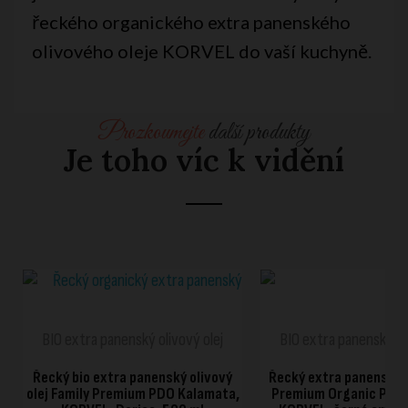
řeckého organického extra panenského
olivového oleje KORVEL do vaší kuchyně.
Prozkoumejte
další produkty
Je toho víc k vidění
RYCHLÉ ZOBRAZENÍ
RYCHLÉ ZOBRAZ
BIO extra panenský olivový olej
BIO extra panenský ol
Řecký bio extra panenský olivový
Řecký extra panenský o
olej Family Premium PDO Kalamata,
Premium Organic PDO