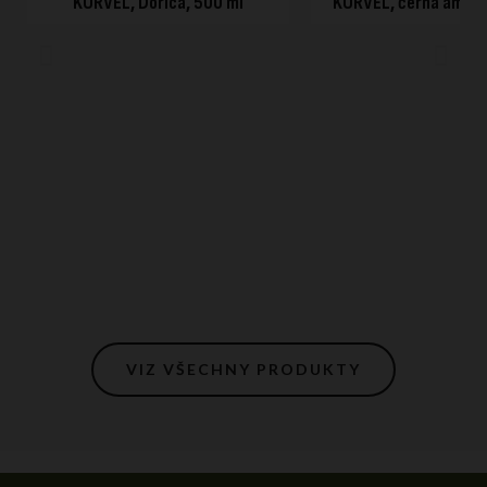
KORVEL, Dorica, 500 ml
KORVEL, černá amfor
VIZ VŠECHNY PRODUKTY