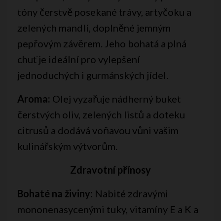
tóny čerstvě posekané trávy, artyčoku a
zelených mandlí, doplněné jemným
pepřovým závěrem. Jeho bohatá a plná
chuť je ideální pro vylepšení
jednoduchých i gurmánských jídel.
Aroma:
Olej vyzařuje nádherný buket
čerstvých oliv, zelených listů a doteku
citrusů a dodává voňavou vůni vašim
kulinářským výtvorům.
Zdravotní přínosy
Bohaté na živiny:
Nabité zdravými
mononenasycenými tuky, vitamíny E a K a