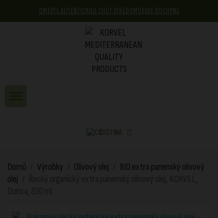
OBJEVTE AUTENTICKOU CHUŤ STŘEDOMOŘSKÉ KUCHYNĚ
ČEŠTINA
Domů
Výrobky
Olivový olej
BIO extra panenský olivový
olej
Řecký organický extra panenský olivový olej, KORVEL,
Dorica, 250 ml