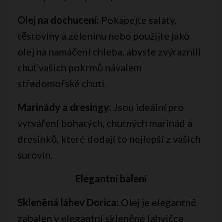
Olej na dochucení:
Pokapejte saláty,
těstoviny a zeleninu nebo použijte jako
olej na namáčení chleba, abyste zvýraznili
chuť vašich pokrmů návalem
středomořské chuti.
Marinády a dresingy:
Jsou ideální pro
vytváření bohatých, chutných marinád a
dresinků, které dodají to nejlepší z vašich
surovin.
Elegantní balení
Skleněná láhev Dorica:
Olej je elegantně
zabalen v elegantní skleněné lahvičce