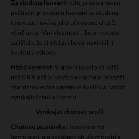
Za studena lisovaný:
Olej je extrahován
pečlivým procesem lisování za studena,
který zachovává jeho přirozené chutě,
vůně a nutriční vlastnosti. Tato metoda
zajišťuje, že si olej zachová maximální
kvalitu a výhody.
Nízká kyselost:
S úrovní kyselosti nižší
než 0,8% náš olivový olej splňuje nejvyšší
standardy extra panenské kvality a nabízí
vynikající chuť a čistotu.
Vynikající chuťový profil
Chuťové poznámky:
Toto víno má
komplexní, ale vyvážený chuťový profil s