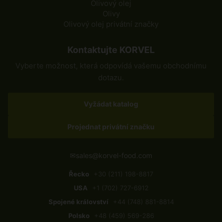
Olivový olej
Olivy
Olivový olej privátní značky
Kontaktujte KORVEL
Vyberte možnost, která odpovídá vašemu obchodnímu
dotazu.
Vyžádat katalog
Projednat privátní značku
✉
sales@korvel-food.com
Řecko
+30 (211) 198-8817
USA
+1 (702) 727-6912
Spojené království
+44 (748) 881-8814
Polsko
+48 (459) 569-286