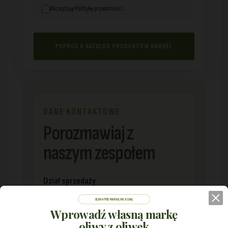
Akceptuję Politykę prywatności.
POPROŚ O KATALOG PRODUKTÓW KORVEL
DANE KONTAKTOWE
Porozmawiaj z
naszym zespołem
Dział sprzedaży
sales@korvel-food.com
OLIWA POD MARKĄ WŁASNĄ
Wprowadź własną markę
oliwy z oliwek
Grecja