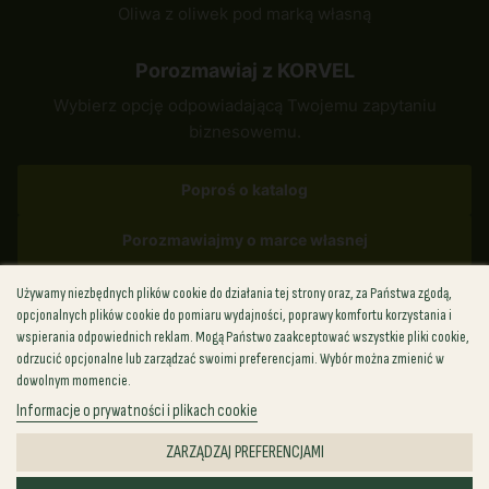
Oliwa z oliwek pod marką własną
Porozmawiaj z KORVEL
Wybierz opcję odpowiadającą Twojemu zapytaniu
biznesowemu.
Poproś o katalog
Porozmawiajmy o marce własnej
Używamy niezbędnych plików cookie do działania tej strony oraz, za Państwa zgodą,
✉
sales@korvel-food.com
opcjonalnych plików cookie do pomiaru wydajności, poprawy komfortu korzystania i
wspierania odpowiednich reklam. Mogą Państwo zaakceptować wszystkie pliki cookie,
Grecja
+30 (211) 198-8817
odrzucić opcjonalne lub zarządzać swoimi preferencjami. Wybór można zmienić w
USA
+1 (702) 727-6912
dowolnym momencie.
Wielka Brytania
+44 (748) 881-8814
Informacje o prywatności i plikach cookie
Polska
+48 (459) 569-286
ZARZĄDZAJ PREFERENCJAMI