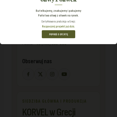
+30 (211) 198-8817
Butelkujemy, znakujemy i pakujemy
Państwa oliwę z oliwek na rynek.
Numery międzynarodowe
Certyfikowana produkcja w Grecji.
Rozpocznij projekt już dziś.
USA:
+1 (702) 727-6912
POPROŚ O OFERTĘ
Wielka Brytania:
+44 (748) 881-8814
Polska:
+48 (459) 569-286
Obserwuj nas
SIEDZIBA GŁÓWNA I PRODUKCJA
KORVEL w Grecji