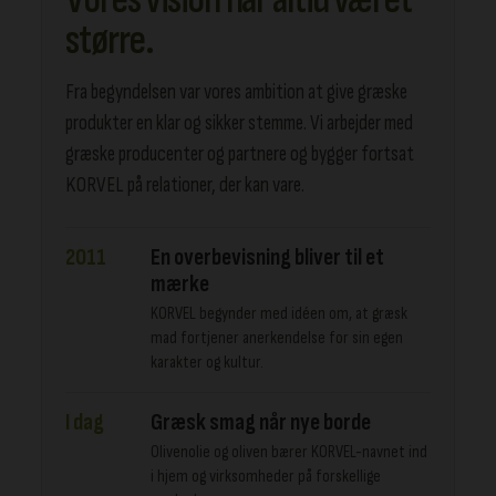
Vores vision har altid været
større.
Fra begyndelsen var vores ambition at give græske
produkter en klar og sikker stemme. Vi arbejder med
græske producenter og partnere og bygger fortsat
KORVEL på relationer, der kan vare.
2011
En overbevisning bliver til et
mærke
KORVEL begynder med idéen om, at græsk
mad fortjener anerkendelse for sin egen
karakter og kultur.
I dag
Græsk smag når nye borde
Olivenolie og oliven bærer KORVEL-navnet ind
i hjem og virksomheder på forskellige