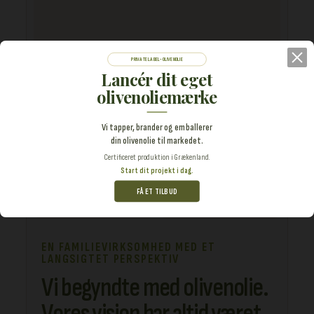
PRIVATE LABEL-OLIVENOLIE
Lancér dit eget
olivenoliemærke
Vi tapper, brander og emballerer
din olivenolie til markedet.
Certificeret produktion i Grækenland.
Start dit projekt i dag.
FÅ ET TILBUD
EN FAMILIEVIRKSOMHED MED ET
LANGSIGTET PERSPEKTIV
Vi begyndte med olivenolie.