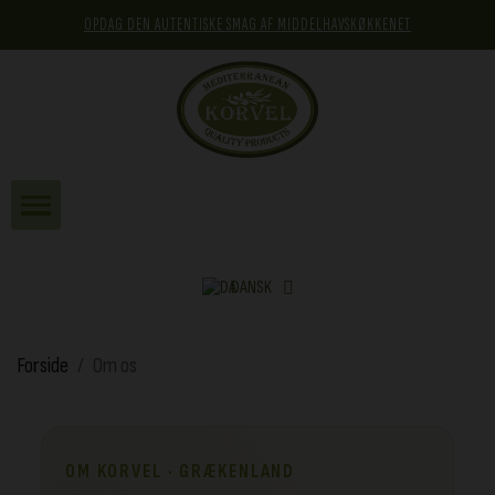
OPDAG DEN AUTENTISKE SMAG AF MIDDELHAVSKØKKENET
DANSK
Forside
Om os
OM KORVEL · GRÆKENLAND