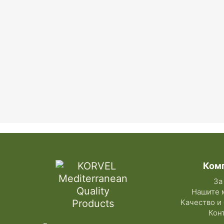
Ком
За
Нашите 
Качество и
Кон