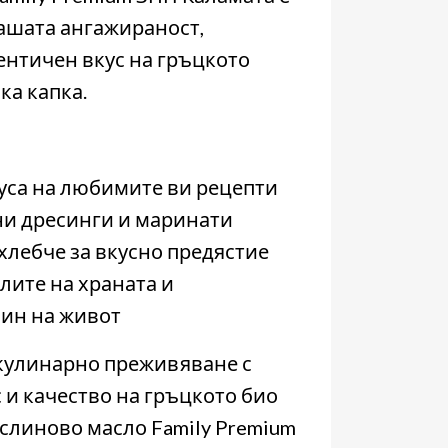
нашата ангажираност,
ентичен вкус на гръцкото
ка капка.
уса на любимите ви рецепти
ни дресинги и маринати
 хлебче за вкусно предястие
лите на храната и
ин на живот
кулинарно преживяване с
 и качество на гръцкото био
слиново масло Family Premium