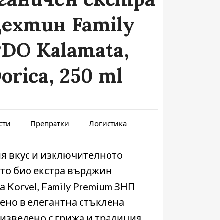
ехтин Family
DO Kalamata,
rica, 250 ml
сти
Препратки
Логистика
я вкус и изключителното
ото био екстра върджин
 Korvel, Family Premium ЗНП
ено в елегантна стъклена
оизведено с грижа и традиция