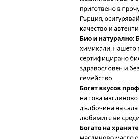
приготвено в проч
Гърция, осигурява
качество и автенти
Био и натурално:
Б
химикали, нашето 
сертифицирано био
здравословен и без
семейство.
Богат вкусов проф
на това маслиново
дълбочина на салат
любимите ви среди
Богато на хранит
маслиново масло е