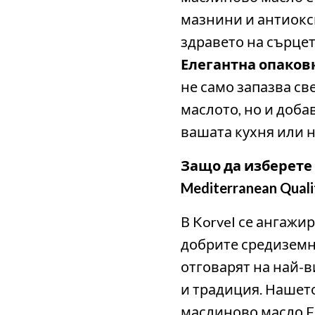
мазнини и антиокс
здравето на сърце
Елегантна опаков
не само запазва св
маслото, но и доб
вашата кухня или н
Защо да изберете 
Mediterranean Quali
В Korvel се ангажи
добрите средиземн
отговарят на най-в
и традиция. Нашет
маслиново масло F