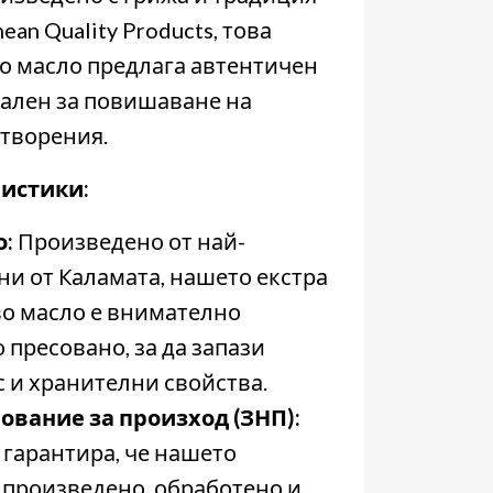
ean Quality Products, това
 масло предлага автентичен
еален за повишаване на
творения.
истики:
о:
Произведено от най-
ни от Каламата, нашето екстра
о масло е внимателно
 пресовано, за да запази
с и хранителни свойства.
вание за произход (ЗНП):
 гарантира, че нашето
 произведено, обработено и