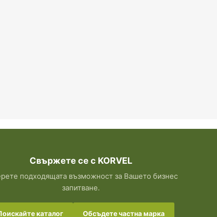
Свържете се с KORVEL
рете подходящата възможност за Вашето бизнес
запитване.
Поискайте каталог
Обсъдете частна марка