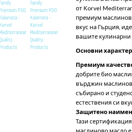
от Korvel Mediterran
премиум маслиново
вкус на Гърция, ид
вашите кулинарни 
Основни характер
Премиум качеств
добрите био масли
върджин маслинов
събирано и студено
естествения си вку
Защитено наимено
Тази сертификация
маслиново масло е