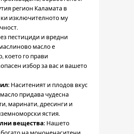
утия регион Каламата в
йки изключителното му
чност.
ез пестициди и вредни
маслиново масло е
, което го прави
опасен избор за вас и вашето
ил:
Наситеният и плодов вкус
 масло придава чудесна
и, маринати, дресинги и
земноморски ястия.
елни вещества:
Нашето
 богато на мононенаситени