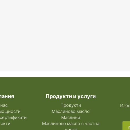
пания
Продукти и услуги
 нас
Продукти
Избе
мощности
Маслиново масло
 сертификати
Маслини
такти
Маслиново масло с частна
марка