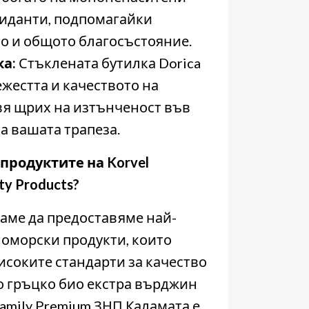
иданти, подпомагайки
то и общото благосъстояние.
ка:
Стъклената бутилка Dorica
ежестта и качеството на
авя щрих на изтънченост във
а вашата трапеза.
продуктите на Korvel
ty Products?
раме да предоставяме най-
оморски продукти, които
исоките стандарти за качество
о гръцко био екстра върджин
amily Premium ЗНП Каламата е