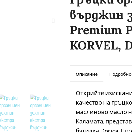
върджин з
Premium P
KORVEL, Do
Описание
Подробно
Открийте изискани
качество на гръцк
маслиново масло на
Каламата, представ
бутилка Dorica. Пр