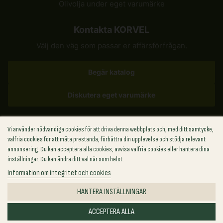
Olivolja under eget varumärke
Kontakta KORVEL
Välj den väg som passar er affärsförfrågan.
Begär katalog
Diskutera eget varumärke
✉
sales@korvel-food.com
Vi använder nödvändiga cookies för att driva denna webbplats och, med ditt samtycke,
valfria cookies för att mäta prestanda, förbättra din upplevelse och stödja relevant
Grekland
+30 (211) 198-8817
annonsering. Du kan acceptera alla cookies, avvisa valfria cookies eller hantera dina
USA
+1 (702) 727-6912
inställningar. Du kan ändra ditt val när som helst.
Storbritannien
+44 (748) 881-8814
Information om integritet och cookies
Polen
+48 (459) 569-286
HANTERA INSTÄLLNINGAR
ACCEPTERA ALLA
© 2026 KORVEL. Alla rättigheter förbehållna.