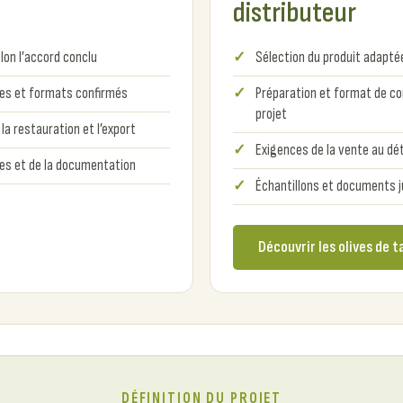
distributeur
lon l’accord conclu
Sélection du produit adaptée
ques et formats confirmés
Préparation et format de co
projet
la restauration et l’export
Exigences de la vente au dét
es et de la documentation
Échantillons et documents ju
Découvrir les olives de t
DÉFINITION DU PROJET